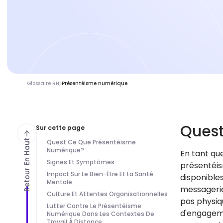
Glossaire RH
Présentéisme numérique
Ques
Sur cette page
Retour En Haut
Quest Ce Que Présentéisme
Numérique?
En tant qu
Signes Et Symptômes
présentéism
Impact Sur Le Bien-Être Et La Santé
disponibles
Mentale
messagerie
Culture Et Attentes Organisationnelles
pas physiq
Lutter Contre Le Présentéisme
d'engageme
Numérique Dans Les Contextes De
Travail À Distance