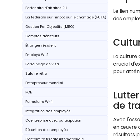
Partenaire d'affaires RH
Le lien nu
Loi fédérale sur l'impôt sur le chômage (FUTA)
des employ
Gestion Par Objectifs (MBO)
Comptes débiteurs
Cultu
Étranger résident
Employé W-2
La culture
crucial d'
Parrainage de visa
pour atténu
Salaire rétro
Entrepreneur mondial
Lutte
POE
Formulaire W-4
de tr
Intégration des employés
Avec l'ess
Coentreprise avec participation
en œuvre d
Rétention des employés
résultats 
Conformité fiscale internationale