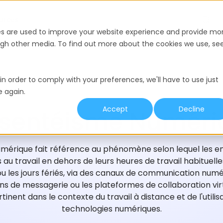
urces
es are used to improve your website experience and provide mo
ough other media. To find out more about the cookies we use, se
in order to comply with your preferences, we'll have to use just
e again.
GLOSSAIRE DU RECRUTEMENT
Accept
Decline
ésentéisme Numéri
mérique fait référence au phénomène selon lequel les 
 au travail en dehors de leurs heures de travail habituell
ou les jours fériés, via des canaux de communication numé
ions de messagerie ou les plateformes de collaboration vir
inent dans le contexte du travail à distance et de l'utili
technologies numériques.