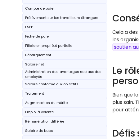
Compte de paie
Consé
Prélèvement sur les travailleurs étrangers
ESPP
Cela a des
Fiche de paie
les organis
Filiale en propriété partielle
soutien a
Débarquement
Salaire net
Le rôl
Administration des avantages sociaux des
employés
perso
Salaire conforme aux objectifs
Traitement
Bien que la
plus sain. 
Augmentation du mérite
pour attén
Emploi à volonté
Rémunération différée
Défis 
Salaire de base