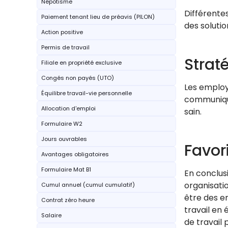
Népotisme
Différentes
Paiement tenant lieu de préavis (PILON)
des soluti
Action positive
Permis de travail
Strat
Filiale en propriété exclusive
Congés non payés (UTO)
Les employé
Équilibre travail-vie personnelle
communique
Allocation d'emploi
sain.
Formulaire W2
Jours ouvrables
Favor
Avantages obligatoires
Formulaire Mat B1
En conclusi
organisati
Cumul annuel (cumul cumulatif)
être des e
Contrat zéro heure
travail en 
Salaire
de travail 