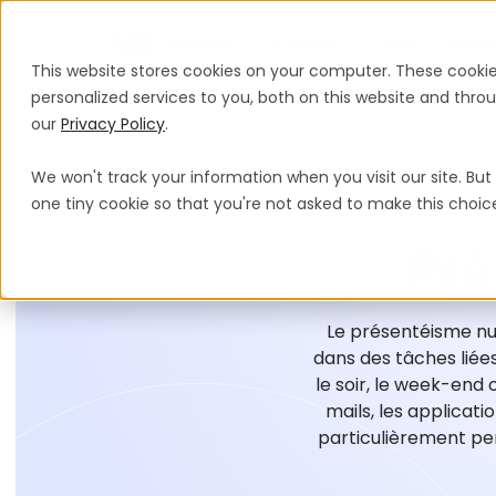
Produits
Solutions
Tarifs
Resso
This website stores cookies on your computer. These cooki
personalized services to you, both on this website and thr
our
Privacy Policy
.
We won't track your information when you visit our site. But 
one tiny cookie so that you're not asked to make this choic
Pr
Le présentéisme nu
dans des tâches liées
le soir, le week-end 
mails, les applicat
particulièrement pert