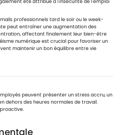
galement été attribué à l'insécurité de l'emploi
ails professionnels tard le soir ou le week-
ante peut entraîner une augmentation des
ntration, affectant finalement leur bien-être
téisme numérique est crucial pour favoriser un
vent maintenir un bon équilibre entre vie
 employés peuvent présenter un stress accru, un
en dehors des heures normales de travail.
 proactive.
 mentale