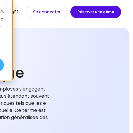
Se connecter
FR
Réserver une démo
re
e
que
employés s'engagent
es, s'étendant souvent
riques tels que les e-
tuelle. Ce terme est
sation généralisée des