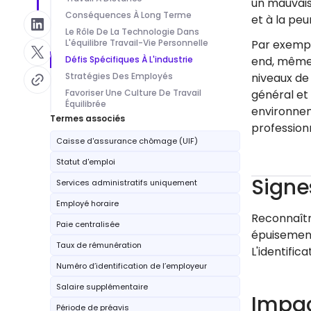
un mauvais 
Conséquences À Long Terme
et à la peu
Le Rôle De La Technologie Dans
L'équilibre Travail-Vie Personnelle
Par exempl
Défis Spécifiques À L'industrie
end, même 
Stratégies Des Employés
niveaux de
Favoriser Une Culture De Travail
général et
Équilibrée
environnem
Termes associés
professionn
Caisse d'assurance chômage (UIF)
Statut d'emploi
Signe
Services administratifs uniquement
Employé horaire
Reconnaîtr
Paie centralisée
épuisement
Taux de rémunération
L'identifi
Numéro d’identification de l’employeur
Salaire supplémentaire
Impac
Période de préavis