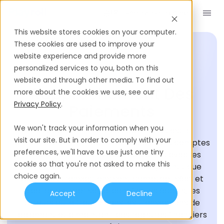
Réserver une démo
FR
This website stores cookies on your computer.
These cookies are used to improve your
website experience and provide more
personalized services to you, both on this
GLOSSAIRE DU RECRUTEMENT
website and through other media. To find out
Rapprochement Des
more about the cookies we use, see our
Privacy Policy
.
Paiements
We won't track your information when you
Le rapprochement des paiements est le
visit our site. But in order to comply with your
processus de vérification des soldes des comptes
preferences, we'll have to use just one tiny
en comparant les relevés bancaires avec les
cookie so that you're not asked to make this
dossiers financiers internes. Cela garantit que
choice again.
toutes les transactions sont comptabilisées et
aide les entreprises à identifier les écarts, les
Accept
Decline
erreurs ou la fraude dans les transactions de
paiement et à maintenir des registres financiers