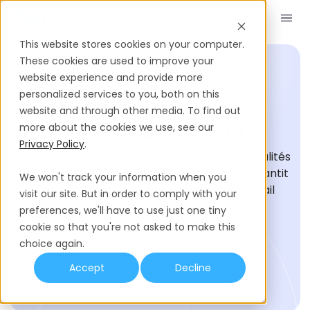
Réserver une démo
FR
This website stores cookies on your computer.
These cookies are used to improve your
website experience and provide more
personalized services to you, both on this
GLOSSAIRE DU RECRUTEMENT
website and through other media. To find out
Contrat Zéro Heure
more about the cookies we use, see our
Privacy Policy
.
Les contrats zéro heure (ZHC) sont des modalités
de travail dans lesquelles l'employeur ne garantit
We won't track your information when you
pas un nombre minimum d'heures de travail
visit our site. But in order to comply with your
régulières à l'employé.
preferences, we'll have to use just one tiny
cookie so that you're not asked to make this
Marcelle van Niekerk
Dernière mise à jour
choice again.
Content Manager
June 23, 2026
Temps de lecture
Accept
Decline
6
min de lecture