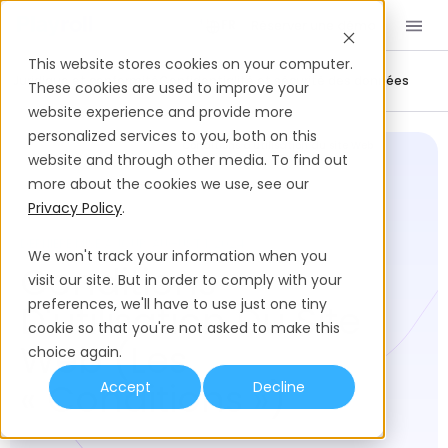
Réserver une démo
FR
This website stores cookies on your computer.
Juridique et conformité
Confidentialité et sécurité des données
These cookies are used to improve your
website experience and provide more
personalized services to you, both on this
Centre de confiance Playroll
Conditions d'utilisation du site Web
website and through other media. To find out
more about the cookies we use, see our
Privacy Policy
.
DERNIÈRE MISE À JOUR :
AUGUST 1, 2024
We won't track your information when you
Conditions
visit our site. But in order to comply with your
preferences, we'll have to use just one tiny
D'utilisation Du Site
cookie so that you're not asked to make this
Web (les
choice again.
« Conditions »)
Accept
Decline