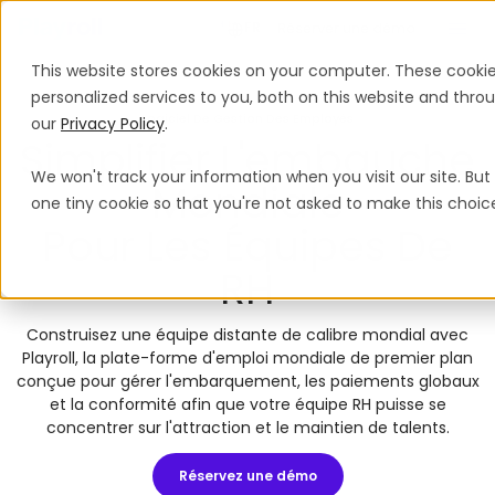
Réserver une démo
FR
This website stores cookies on your computer. These cooki
personalized services to you, both on this website and thr
Logiciel De Gestion Des Employés
our
Privacy Policy
.
Simplifier L'embauche
We won't track your information when you visit our site. But 
Mondiale
one tiny cookie so that you're not asked to make this choic
Pour Les Équipes De
RH
Construisez une équipe distante de calibre mondial avec
Playroll, la plate-forme d'emploi mondiale de premier plan
conçue pour gérer l'embarquement, les paiements globaux
et la conformité afin que votre équipe RH puisse se
concentrer sur l'attraction et le maintien de talents.
Réservez une démo