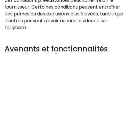
des conditions préexistantes peut varier selon le
fournisseur. Certaines conditions peuvent entraîner
des primes ou des exclusions plus élevées, tandis que
d'autres peuvent n'avoir aucune incidence sur
l'éligibilité.
Avenants et fonctionnalités
supplémentaires
Envisagez des avenants ou des fonctionnalités
supplémentaires pour votre police. Certaines
polices offrent des options telles que le
remboursement des primes, qui rembourse les
primes si aucune réclamation n'est faite, ou
l'exonération des primes, qui vous exempte du
paiement des primes en cas d'invalidité.