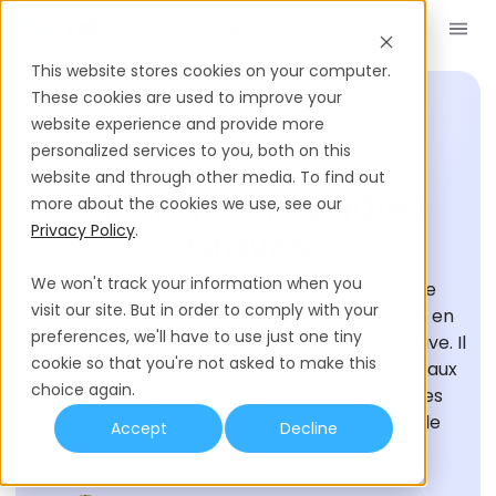
Réserver une démo
FR
This website stores cookies on your computer.
These cookies are used to improve your
website experience and provide more
personalized services to you, both on this
GLOSSAIRE DU RECRUTEMENT
website and through other media. To find out
Assurance Maladies
more about the cookies we use, see our
Privacy Policy
.
Graves
We won't track your information when you
L'assurance maladies graves est une police
visit our site. But in order to comply with your
conçue pour offrir une protection financière en
preferences, we'll have to use just one tiny
cas de diagnostic d'un problème de santé grave. Il
cookie so that you're not asked to make this
prévoit un paiement forfaitaire, permettant aux
choice again.
assurés de gérer les frais médicaux et autres
obligations financières pendant une période
Accept
Decline
difficile.