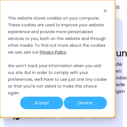
Demo buchen
DE
This website stores cookies on your computer.
These cookies are used to improve your website
experience and provide more personalized
services to you, both on this website and through
EINSTELLUNGS-GLOSSAR
other media. To find out more about the cookies
chwerkrankheitsversicheru
we use, see our
Privacy Policy
.
Die Schwerkrankheitsversicherung ist eine Police, die
We won't track your information when you visit
finanziellen Schutz bei der Diagnose einer schweren
our site. But in order to comply with your
Erkrankung bietet. Sie zahlt eine Einmalzahlung aus, sodas
preferences, we'll have to use just one tiny cookie
Versicherte medizinische Kosten und andere finanzielle
so that you're not asked to make this choice
Verpflichtungen in einer schwierigen Phase bewältigen
again.
können.
Accept
Decline
Milani Notshe
Zuletzt aktualisiert
Lesezeit
Research Specialist
June 17, 2026
2
Min. Lesezeit