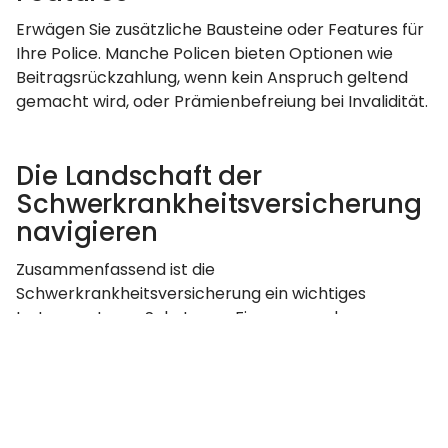
Erwägen Sie zusätzliche Bausteine oder Features für
Ihre Police. Manche Policen bieten Optionen wie
Beitragsrückzahlung, wenn kein Anspruch geltend
gemacht wird, oder Prämienbefreiung bei Invalidität.
Die Landschaft der
Schwerkrankheitsversicherung
navigieren
Zusammenfassend ist die
Schwerkrankheitsversicherung ein wichtiges
Instrument zum Schutz von Finanzen und
Wohlbefinden in schwierigen gesundheitlichen
Situationen. Deckung, Einschränkungen und
Zusatzfeatures zu verstehen, ermöglicht fundierte
Entscheidungen. Eine Police, die zu Ihren individuellen
Bedürfnissen passt und ein umfassendes