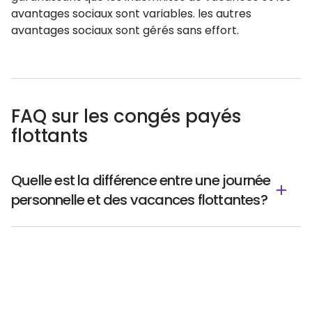
avantages sociaux sont variables. les autres
avantages sociaux sont gérés sans effort.
FAQ sur les congés payés
flottants
Quelle est la différence entre une journée
personnelle et des vacances flottantes?
Un jour férié flottant est destiné à remplacer un jour
férié au choix de l'employé, tandis qu'un jour
personnel est un jour de congé général pour tout
besoin personnel. Les congés flottants peuvent
expirer s'ils ne sont pas utilisés, tandis que les congés
personnels relèvent souvent de la politique plus large