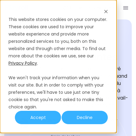
Réserver une démo
FR
This website stores cookies on your computer.
These cookies are used to improve your
website experience and provide more
personalized services to you, both on this
GLOSSAIRE DU RECRUTEMENT
website and through other media. To find out
Vacances Flottantes
more about the cookies we use, see our
Privacy Policy
.
Un congé flottant est un jour de congé payé
flexible que les employés peuvent prendre quand
We won't track your information when you
ils le souhaitent, généralement en dehors du
visit our site. But in order to comply with your
calendrier des jours fériés fixe. Il contribue à
preferences, we'll have to use just one tiny
soutenir l'inclusion, la diversité et l'équilibre travail-
cookie so that you're not asked to make this
vie personnelle dans votre organisation.
choice again.
Accept
Decline
Milani Notshe
Dernière mise à jour
Spécialiste de la recherche
June 23, 2026
Temps de lecture