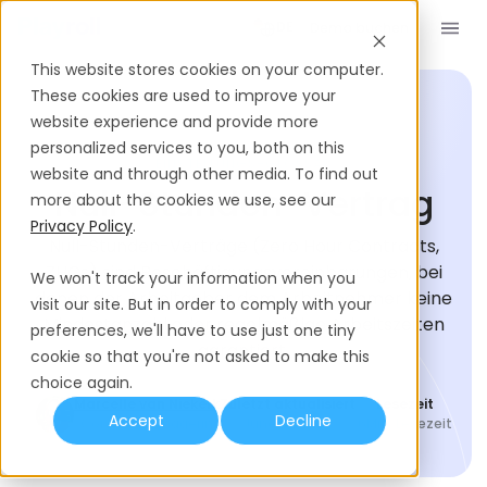
Demo buchen
DE
This website stores cookies on your computer.
These cookies are used to improve your
website experience and provide more
personalized services to you, both on this
EINSTELLUNGS-GLOSSAR
website and through other media. To find out
Null-Stunden-Vertrag
more about the cookies we use, see our
Privacy Policy
.
Null-Stunden-Verträge (Zero Hour Contracts,
ZHCs) sind Beschäftigungsvereinbarungen, bei
We won't track your information when you
denen der Arbeitgeber dem Arbeitnehmer keine
visit our site. But in order to comply with your
Mindestanzahl oder regelmäßige Arbeitszeiten
preferences, we'll have to use just one tiny
garantiert.
cookie so that you're not asked to make this
choice again.
Marcelle van Niekerk
Zuletzt aktualisiert
Lesezeit
Accept
Decline
Content Managerin
June 17, 2026
6
Min. Lesezeit