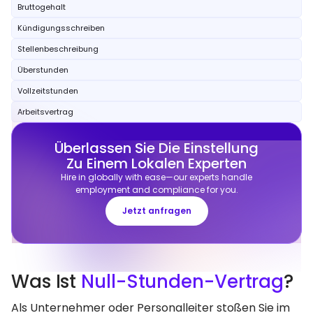
Bruttogehalt
Kündigungsschreiben
Stellenbeschreibung
Überstunden
Vollzeitstunden
Arbeitsvertrag
Überlassen Sie Die Einstellung
Zu Einem Lokalen Experten
Hire in globally with ease—our experts handle
employment and compliance for you.
Jetzt anfragen
Was Ist
Null-Stunden-Vertrag
?
Als Unternehmer oder Personalleiter stoßen Sie im