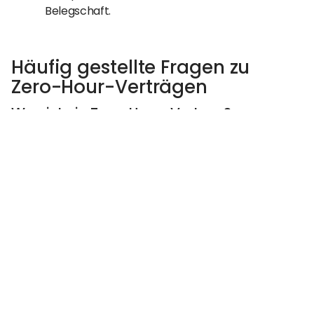
Belegschaft.
Häufig gestellte Fragen zu
Zero-Hour-Verträgen
Was ist ein Zero-Hour-Vertrag?
Es wird allgemein angenommen, dass es zu ZHCs
kommt, wenn in einem Arbeitsvertrag zwischen
einem Arbeitnehmer und einem Arbeitgeber eine
garantierte Mindeststundenzahl fehlt.
Welche Pflichten hat der Arbeitgeber bei
Null-Stunden-Verträgen?
Obwohl Arbeitgeber nicht verpflichtet sind, eine
bestimmte Anzahl an Arbeitsstunden
bereitzustellen, können je nach Rechtsprechung
dennoch Verpflichtungen hinsichtlich der