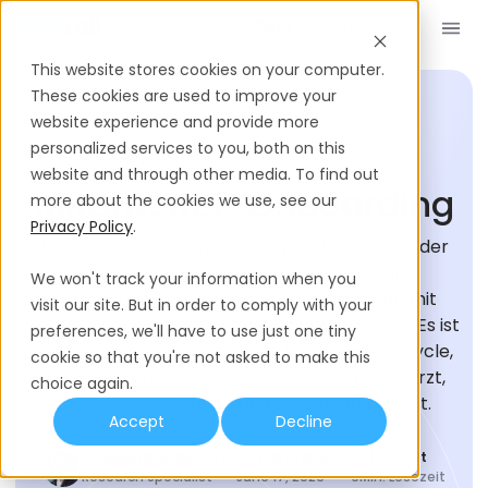
Demo buchen
DE
This website stores cookies on your computer.
These cookies are used to improve your
website experience and provide more
personalized services to you, both on this
EINSTELLUNGS-GLOSSAR
website and through other media. To find out
Mitarbeiter-Onboarding
more about the cookies we use, see our
Privacy Policy
.
Das Mitarbeiter-Onboarding ist der Prozess der
Integration neuer Mitarbeitender in eine
We won't track your information when you
Organisation und deren Vertrautmachen mit
visit our site. But in order to comply with your
Kultur, Richtlinien, Abläufen und Erwartungen. Es ist
preferences, we'll have to use just one tiny
ein zentraler Bestandteil des Employee Lifecycle,
cookie so that you're not asked to make this
der die Zeit bis zur vollen Produktivität verkürzt,
choice again.
Engagement fördert und die Bindung stärkt.
Accept
Decline
Milani Notshe
Zuletzt aktualisiert
Lesezeit
Research Specialist
June 17, 2026
9
Min. Lesezeit