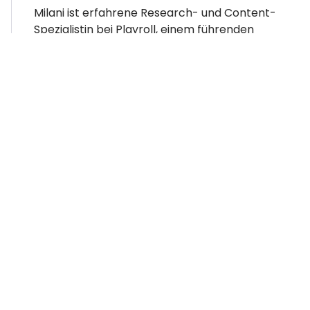
Milani ist erfahrene Research- und Content-
Spezialistin bei Playroll, einem führenden
Employer of Record-Anbieter. Mit einem starken
Hintergrund in Politics, Philosophy and Economics
spezialisiert sie sich auf die Identifikation neuer
Compliance- und globaler HR-Trends, damit
Arbeitgeber im globalen Beschäftigungsumfeld
stets auf dem neuesten Stand bleiben.