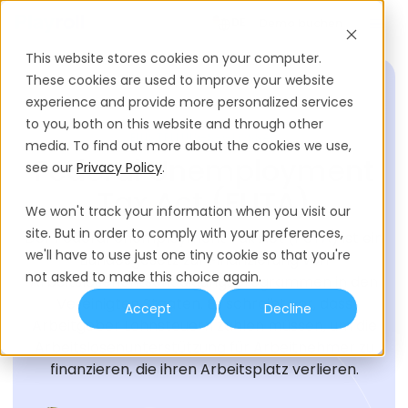
Demo buchen
DE
This website stores cookies on your computer.
These cookies are used to improve your website
experience and provide more personalized services
to you, both on this website and through other
EINSTELLUNGS-GLOSSAR
media. To find out more about the cookies we use,
Federal Unemployment
see our
Privacy Policy
.
Tax Act (FUTA)
We won't track your information when you visit our
site. But in order to comply with your preferences,
Der Federal Unemployment Tax Act (FUTA) ist ein
we'll have to use just one tiny cookie so that you're
Bundesgesetz zur Finanzierung von
not asked to make this choice again.
Arbeitslosenentschädigungsprogrammen in den
Vereinigten Staaten. Es schreibt vor, dass
Accept
Decline
Arbeitgeber Lohnsteuern zahlen müssen, um die
Arbeitslosenunterstützung für Arbeitnehmer zu
finanzieren, die ihren Arbeitsplatz verlieren.