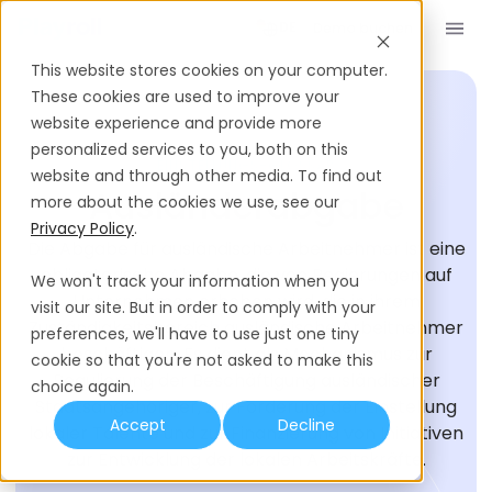
Demo buchen
DE
This website stores cookies on your computer.
These cookies are used to improve your
website experience and provide more
personalized services to you, both on this
EINSTELLUNGS-GLOSSAR
website and through other media. To find out
Ausländerabgabe
more about the cookies we use, see our
Privacy Policy
.
Die Abgabe für ausländische Arbeitnehmer ist eine
obligatorische Abgabe, die von Regierungen auf
We won't track your information when you
Unternehmen erhoben wird, die in ihrem
visit our site. But in order to comply with your
Zuständigkeitsbereich ausländische Arbeitnehmer
preferences, we'll have to use just one tiny
beschäftigen. Es dient als Mechanismus zur
cookie so that you're not asked to make this
Regulierung der Beschäftigung ausländischer
choice again.
Staatsangehöriger, zur Förderung der Einstellung
Accept
Decline
lokaler Talente und zur Finanzierung von Initiativen
zur Entwicklung der lokalen Arbeitskräfte.