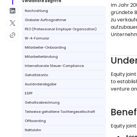
Verwandte Begriffe
Im Jahr 20
Nachzahlung
gründete B
zu verkauf
Globaler Auftragnehmer
aufzubauen
PEO (Professional Employer Organization)
Unternehme
W-4-Formular
Mitarbeiter-Onboarding
Mitarbeiterbindung
Under
Internationale Steuer-Compliance
Equity join
Gehaltskonto
to establis
Ausländerabgabe
venture and
ESPP
Gehaltsabrechnung
Benef
Teilweise gehaltene Tochtergesellschaft
Offboarding
Equity join
Nettolohn
Acce