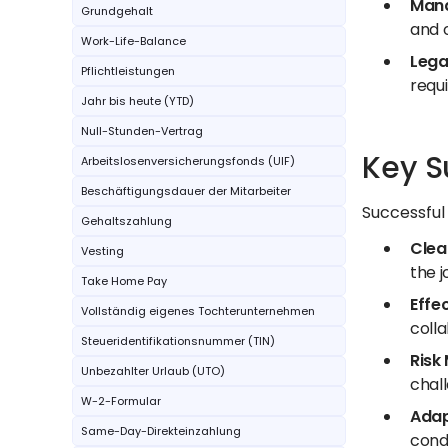
Mana
Grundgehalt
and o
Work-Life-Balance
Lega
Pflichtleistungen
requi
Jahr bis heute (YTD)
Null-Stunden-Vertrag
Key S
Arbeitslosenversicherungsfonds (UIF)
Beschäftigungsdauer der Mitarbeiter
Successful 
Gehaltszahlung
Clea
Vesting
the j
Take Home Pay
Effe
Vollständig eigenes Tochterunternehmen
coll
Steueridentifikationsnummer (TIN)
Risk
Unbezahlter Urlaub (UTO)
chall
W-2-Formular
Adapt
Same-Day-Direkteinzahlung
cond