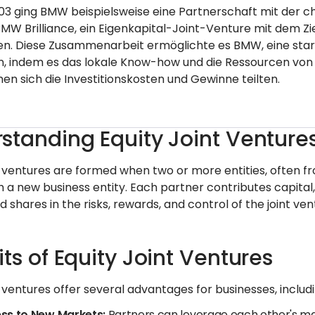
03 ging BMW beispielsweise eine Partnerschaft mit der ch
MW Brilliance, ein Eigenkapital-Joint-Venture mit dem Z
en. Diese Zusammenarbeit ermöglichte es BMW, eine sta
, indem es das lokale Know-how und die Ressourcen von B
n sich die Investitionskosten und Gewinne teilten.
standing Equity Joint Venture
t ventures are formed when two or more entities, often fr
h a new business entity. Each partner contributes capital
 shares in the risks, rewards, and control of the joint ven
its of Equity Joint Ventures
t ventures offer several advantages for businesses, includi
ss to New Markets:
Partners can leverage each other's ma