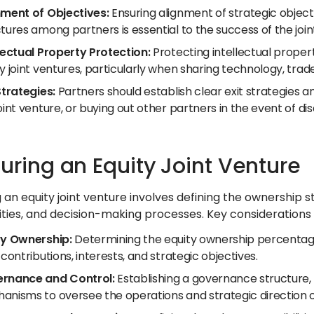
nment of Objectives:
Ensuring alignment of strategic object
tures among partners is essential to the success of the join
llectual Property Protection:
Protecting intellectual property
y joint ventures, particularly when sharing technology, trade
Strategies:
Partners should establish clear exit strategies 
oint venture, or buying out other partners in the event of di
turing an Equity Joint Venture
g an equity joint venture involves defining the ownersh
ities, and decision-making processes. Key considerations 
ty Ownership:
Determining the equity ownership percentage
 contributions, interests, and strategic objectives.
rnance and Control:
Establishing a governance structure,
anisms to oversee the operations and strategic direction of