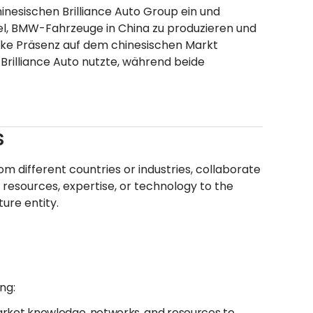
inesischen Brilliance Auto Group ein und
iel, BMW-Fahrzeuge in China zu produzieren und
rke Präsenz auf dem chinesischen Markt
rilliance Auto nutzte, während beide
s
om different countries or industries, collaborate
, resources, expertise, or technology to the
ture entity.
ng:
rket knowledge, networks, and resources to