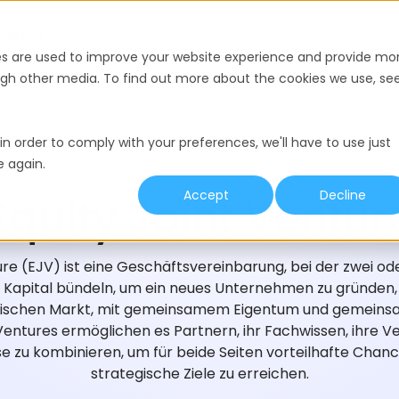
ourcen
es are used to improve your website experience and provide mo
ough other media. To find out more about the cookies we use, se
in order to comply with your preferences, we'll have to use just
e again.
EINSTELLUNGS-GLOSSAR
Accept
Decline
Equity Joint Ventur
ture (EJV) ist eine Geschäftsvereinbarung, bei der zwei od
 Kapital bündeln, um ein neues Unternehmen zu gründen,
ischen Markt, mit gemeinsamem Eigentum und gemeinsa
 Ventures ermöglichen es Partnern, ihr Fachwissen, ihre
e zu kombinieren, um für beide Seiten vorteilhafte Chan
strategische Ziele zu erreichen.