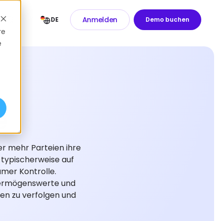
Anmelden
DE
Demo buchen
re
e
e
er mehr Parteien ihre
 typischerweise auf
mer Kontrolle.
 Vermögenswerte und
cen zu verfolgen und