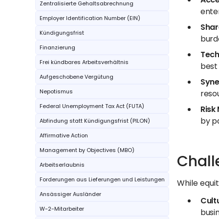
Zentralisierte Gehaltsabrechnung
ente
Employer Identification Number (EIN)
Shar
Kündigungsfrist
burde
Finanzierung
Tech
Frei kündbares Arbeitsverhältnis
best
Aufgeschobene Vergütung
Syne
Nepotismus
resou
Federal Unemployment Tax Act (FUTA)
Risk 
by pa
Abfindung statt Kündigungsfrist (PILON)
Affirmative Action
Management by Objectives (MBO)
Chall
Arbeitserlaubnis
Forderungen aus Lieferungen und Leistungen
While equit
Ansässiger Ausländer
Cult
W-2-Mitarbeiter
busin