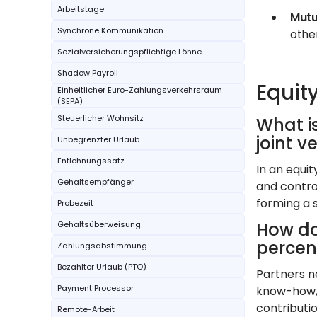
Arbeitstage
Mutu
Synchrone Kommunikation
other
Sozialversicherungspflichtige Löhne
Shadow Payroll
Equit
Einheitlicher Euro-Zahlungsverkehrsraum
(SEPA)
Steuerlicher Wohnsitz
What i
joint v
Unbegrenzter Urlaub
Entlohnungssatz
In an equit
Gehaltsempfänger
and control
forming a s
Probezeit
How do
Gehaltsüberweisung
percent
Zahlungsabstimmung
Bezahlter Urlaub (PTO)
Partners n
Payment Processor
know-how, 
contributio
Remote-Arbeit