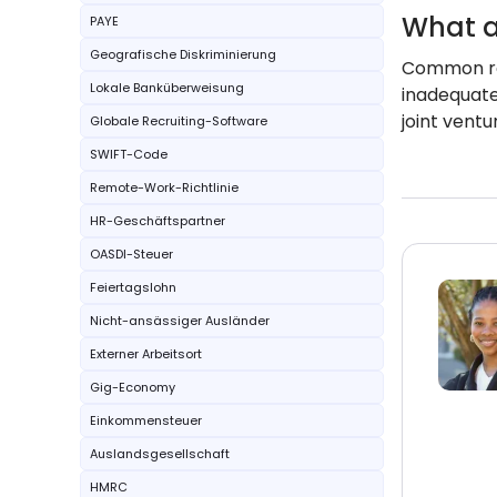
What a
PAYE
Geografische Diskriminierung
Common reas
Lokale Banküberweisung
inadequate
joint ventu
Globale Recruiting-Software
SWIFT-Code
Remote-Work-Richtlinie
HR-Geschäftspartner
OASDI-Steuer
Feiertagslohn
Nicht-ansässiger Ausländer
Externer Arbeitsort
Gig-Economy
Einkommensteuer
Auslandsgesellschaft
HMRC