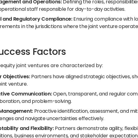
gement and Operations:
Defining the roles, responsibili
perational staff responsible for day-to-day activities.
l and Regulatory Compliance:
Ensuring compliance with lo
rements in the jurisdictions where the joint venture operate
uccess Factors
equity joint ventures are characterized by:
r Objectives:
Partners have aligned strategic objectives, s
oint venture.
ctive Communication:
Open, transparent, and regular com
aboration, and problem-solving.
 Management:
Proactive identification, assessment, and miti
enges and navigate uncertainties effectively.
ability and Flexibility:
Partners demonstrate agility, flexib
itions, business environments, and stakeholder expectation