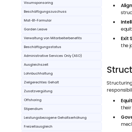
Visumsponsoring
Alig
Beschäftigungszuschuss
struc
Mat-B1-Formular
Inte
equit
Garden Leave
Exit 
Verwaltung von Mitarbeiterbenefits
the j
Beschäftigungsstatus
Administrative Services Only (ASO)
Ausgleichszeit
Struc
Lohnbuchhaltung
Structurin
Zielgerechtes Gehalt
responsibil
Zusatzvergütung
Equi
Offshoring
their
Stipendium
Gove
Leistungsbezogene Gehaltserhöhung
mech
Freizeitausgleich