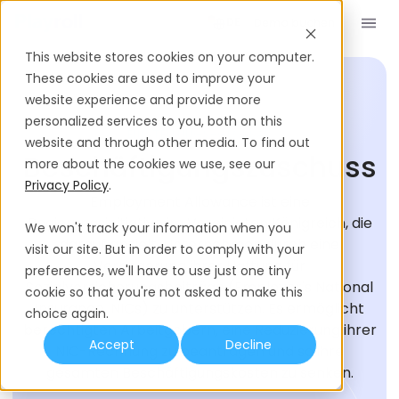
Demo buchen
DE
This website stores cookies on your computer.
These cookies are used to improve your
website experience and provide more
personalized services to you, both on this
EINSTELLUNGS-GLOSSAR
website and through other media. To find out
Beschäftigungszuschuss
more about the cookies we use, see our
Privacy Policy
.
Employment Allowance ist eine
Regierungsinitiative im Vereinigten Königreich, die
We won't track your information when you
darauf abzielt, Unternehmen durch eine
visit our site. But in order to comply with your
Verringerung ihrer Haftung für
preferences, we'll have to use just one tiny
Sozialversicherungsbeiträge (Employer's National
cookie so that you're not asked to make this
Insurance, NICs) zu unterstützen. Es ermöglicht
choice again.
berechtigten Arbeitgebern, eine Reduzierung ihrer
Accept
Decline
NIC-Rechnung zu beantragen und so ihre
gesamten Beschäftigungskosten zu senken.