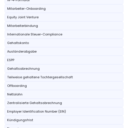
W-4-Formular
Mitarbeiter-Onboarding
Equity Joint Venture
Mitarbeiterbindung
Internationale Steuer-Compliance
Gehaltskonto
Ausländerabgabe
ESPP
Gehaltsabrechnung
Teilweise gehaltene Tochtergesellschaft
Offboarding
Nettolohn
Zentralisierte Gehaltsabrechnung
Employer Identification Number (EIN)
Kündigungsfrist