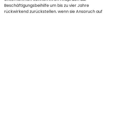
Beschäftigungsbeihilfe um bis zu vier Jahre
rückwirkend zurückstellen, wenn sie Anspruch auf
Arbeitslosengeld hatten, diesen aber in den
Vorjahren nicht beantragt haben. Sie müssen jedoch
die Einhaltung der HMRC-Richtlinien sicherstellen
und unterstützende Unterlagen für den
rückwirkenden Anspruch vorlegen.
Gibt es im laufenden Steuerjahr
Änderungen beim Arbeitslosengeld?
Die Regierung überprüft und aktualisiert regelmäßig
die Regeln und Vorschriften zur
Beschäftigungsbeihilfe. Unternehmen sollten über
alle von der HMRC angekündigten Änderungen auf
dem Laufenden bleiben, um die Einhaltung
sicherzustellen und ihre Steuereinsparungen zu
maximieren.