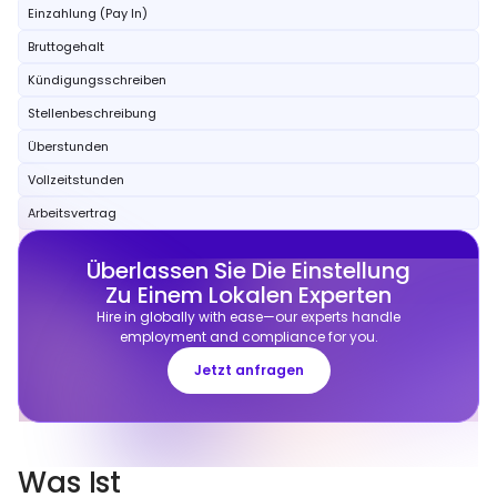
Einzahlung (Pay In)
Bruttogehalt
Kündigungsschreiben
Stellenbeschreibung
Überstunden
Vollzeitstunden
Arbeitsvertrag
Überlassen Sie Die Einstellung
Zu Einem Lokalen Experten
Hire in globally with ease—our experts handle
employment and compliance for you.
Jetzt anfragen
Was Ist