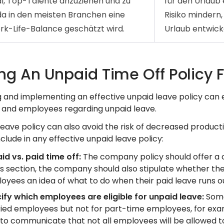
al, Top-Talente anzuziehen und zu
für den Urlaub
da in den meisten Branchen eine
Risiko mindern,
rk-Life-Balance geschätzt wird.
Urlaub entwick
ing An Unpaid Time Off Polic
 and implementing an effective unpaid leave policy can 
and employees regarding unpaid leave.
leave policy can also avoid the risk of decreased product
nclude in any effective unpaid leave policy:
id vs. paid time off:
The company policy should offer a c
his section, the company should also stipulate whether the
oyees an idea of what to do when their paid leave runs o
ify which employees are eligible for unpaid leave:
Some
ried employees but not for part-time employees, for exampl
 to communicate that not all employees will be allowed t