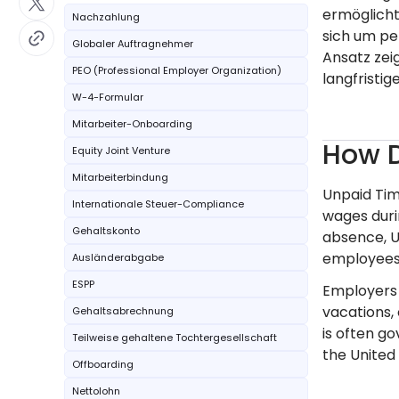
ermöglicht
Nachzahlung
sich um pe
Globaler Auftragnehmer
Ansatz zei
PEO (Professional Employer Organization)
langfristig
W-4-Formular
Mitarbeiter-Onboarding
How D
Equity Joint Venture
Mitarbeiterbindung
Unpaid Tim
Internationale Steuer-Compliance
wages duri
Gehaltskonto
absence, U
employees 
Ausländerabgabe
ESPP
Employers 
vacations,
Gehaltsabrechnung
is often g
Teilweise gehaltene Tochtergesellschaft
the United 
Offboarding
Nettolohn