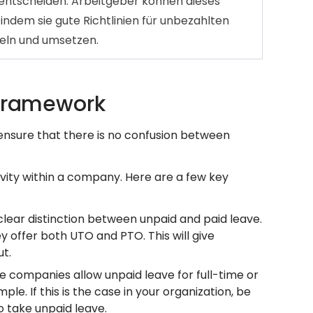
 entscheiden. Arbeitgeber können dieses
 indem sie gute Richtlinien für unbezahlten
eln und umsetzen.
y Framework
ensure that there is no confusion between
ivity within a company. Here are a few key
lear distinction between unpaid and paid leave.
y offer both UTO and PTO. This will give
ut.
 companies allow unpaid leave for full-time or
e. If this is the case in your organization, be
o take unpaid leave.