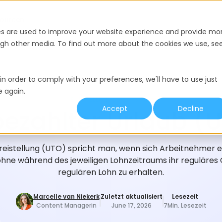
ourcen
es are used to improve your website experience and provide mo
ough other media. To find out more about the cookies we use, se
in order to comply with your preferences, we'll have to use just
e again.
EINSTELLUNGS-GLOSSAR
Accept
Decline
ezahlter Urlaub (
reistellung (UTO) spricht man, wenn sich Arbeitnehmer ei
hne während des jeweiligen Lohnzeitraums ihr reguläres 
regulären Lohn zu erhalten.
Marcelle van Niekerk
Zuletzt aktualisiert
Lesezeit
Content Managerin
June 17, 2026
7
Min. Lesezeit