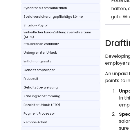
Potenzi
halten, 
Synchrone Kommunikation
gute Wo
Sozialversicherungspflichtige Löhne
Shadow Payroll
Einheitlicher Euro-Zahlungsverkehrsraum
(SEPA)
Draft
Steuerlicher Wohnsitz
Unbegrenzter Urlaub
Developing
Entlohnungssatz
employers 
Gehaltsempfänger
An unpaid 
Probezeit
points to i
Gehaltsüberweisung
Unpa
Zahlungsabstimmung
In t
empl
Bezahlter Urlaub (PTO)
Spec
Payment Processor
sala
Remote-Arbeit
sure