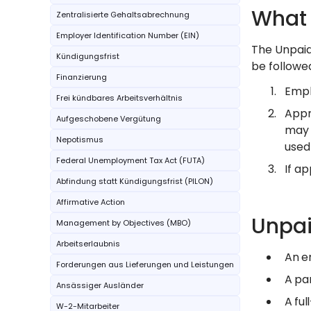
What 
Zentralisierte Gehaltsabrechnung
Employer Identification Number (EIN)
The Unpaid
Kündigungsfrist
be followe
Finanzierung
Empl
Frei kündbares Arbeitsverhältnis
Appr
Aufgeschobene Vergütung
may 
Nepotismus
used
Federal Unemployment Tax Act (FUTA)
If a
Abfindung statt Kündigungsfrist (PILON)
Affirmative Action
Unpai
Management by Objectives (MBO)
Arbeitserlaubnis
An e
Forderungen aus Lieferungen und Leistungen
A pa
Ansässiger Ausländer
A fu
W-2-Mitarbeiter