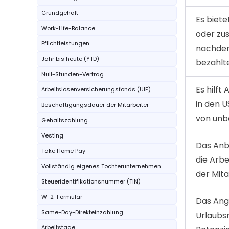
Grundgehalt
Es biete
Work-Life-Balance
oder zus
Pflichtleistungen
nachdem 
Jahr bis heute (YTD)
bezahlt
Null-Stunden-Vertrag
Es hilft
Arbeitslosenversicherungsfonds (UIF)
in den 
Beschäftigungsdauer der Mitarbeiter
von unb
Gehaltszahlung
Vesting
Das Anb
Take Home Pay
die Arb
Vollständig eigenes Tochterunternehmen
der Mita
Steueridentifikationsnummer (TIN)
W-2-Formular
Das Ang
Same-Day-Direkteinzahlung
Urlaubsr
Arbeitstage