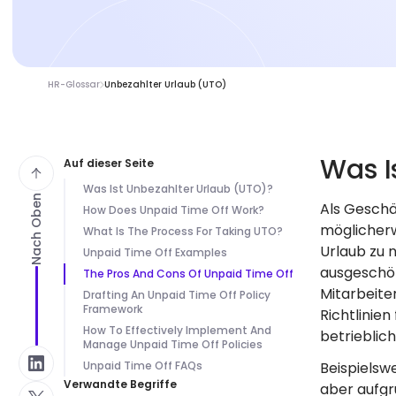
HR-Glossar
Unbezahlter Urlaub (UTO)
Was I
Auf dieser Seite
Was Ist Unbezahlter Urlaub (UTO)?
Nach Oben
Als Geschä
How Does Unpaid Time Off Work?
möglicherw
What Is The Process For Taking UTO?
Urlaub zu 
Unpaid Time Off Examples
ausgeschöp
The Pros And Cons Of Unpaid Time Off
Mitarbeiter
Drafting An Unpaid Time Off Policy
Framework
Richtlinie
How To Effectively Implement And
betrieblich
Manage Unpaid Time Off Policies
Unpaid Time Off FAQs
Beispielsw
Verwandte Begriffe
aber aufgru