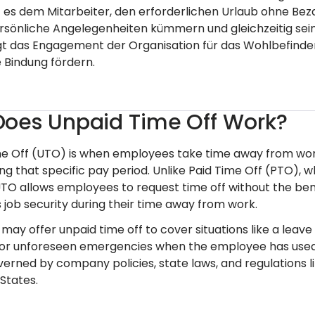
 es dem Mitarbeiter, den erforderlichen Urlaub ohne Beza
rsönliche Angelegenheiten kümmern und gleichzeitig sei
gt das Engagement der Organisation für das Wohlbefinden
e Bindung fördern.
oes Unpaid Time Off Work?
e Off (UTO) is when employees take time away from work 
ng that specific pay period. Unlike Paid Time Off (PTO)
TO allows employees to request time off without the bene
job security during their time away from work.
may offer unpaid time off to cover situations like a leav
 or unforeseen emergencies when the employee has used up 
overned by company policies, state laws, and regulations 
States.