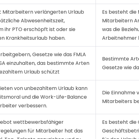
t Mitarbeitern verlängerten Urlaub
Es besteht die 
ätzliche Abwesenheitszeit,
Mitarbeitern A
ihr PTO erschöpft ist oder sie
was die Bezieh
en Krankheitsurlaub haben.
Arbeitnehmer 
 Arbeitgebern, Gesetze wie das FMLA
Bestimmte Arte
USA einzuhalten, das bestimmte Arten
Gesetze wie da
ezahltem Urlaub schützt
ieten von unbezahltem Urlaub kann
Die Einnahme v
eitsmoral und die Work-Life-Balance
Mitarbeiters be
rbeiter verbessern.
ebot wettbewerbsfähiger
Es besteht die
egelungen für Mitarbeiter hat das
Geschäftsbetrie