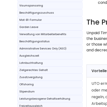
cond
Visumsponsoring
Beschäftigungszuschuss
The P
Mat-B1-Formular
Garden Leave
Unpaid Tim
Verwaltung von Mitarbeiterbenefits
the busines
Beschäftigungsstatus
or those w
Administrative Services Only (ASO)
and decrea
Ausgleichszeit
Lohnbuchhaltung
Zielgerechtes Gehalt
Vorteil
Zusatzvergütung
UTO erm
Offshoring
oder me
Stipendium
regeln, 
Leistungsbezogene Gehaltserhöhung
Arbeitsp
Freizeitausgleich