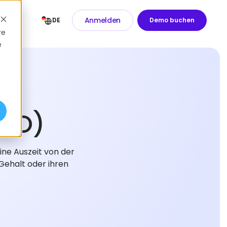
Anmelden
DE
Demo buchen
re
e
UTO)
ne Auszeit von der
Gehalt oder ihren