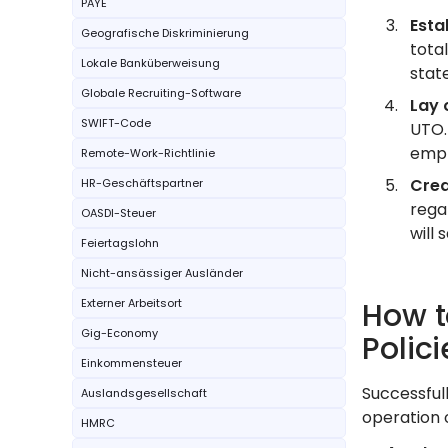
PAYE
Esta
Geografische Diskriminierung
tota
Lokale Banküberweisung
stat
Globale Recruiting-Software
Lay 
SWIFT-Code
UTO.
empl
Remote-Work-Richtlinie
Crea
HR-Geschäftspartner
rega
OASDI-Steuer
will
Feiertagslohn
Nicht-ansässiger Ausländer
Externer Arbeitsort
How t
Gig-Economy
Polici
Einkommensteuer
Successful
Auslandsgesellschaft
operation 
HMRC