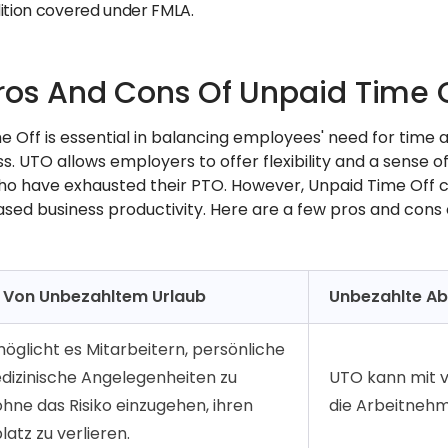
ition covered under FMLA.
ros And Cons Of Unpaid Time 
e Off is essential in balancing employees' need for time
s. UTO allows employers to offer flexibility and a sense 
ho have exhausted their PTO. However, Unpaid Time Off ca
sed business productivity. Here are a few pros and cons 
e Von Unbezahltem Urlaub
Unbezahlte Ab
öglicht es Mitarbeitern, persönliche
dizinische Angelegenheiten zu
UTO kann mit 
ohne das Risiko einzugehen, ihren
die Arbeitnehm
latz zu verlieren.