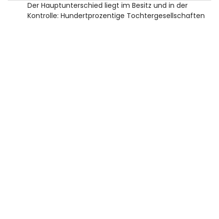
Der Hauptunterschied liegt im Besitz und in der
Kontrolle: Hundertprozentige Tochtergesellschaften
verleihen der Muttergesellschaft die volle Kontrolle,
während Joint Ventures gemeinsames Eigentum und
gemeinsame Entscheidungsfindung mit anderen
Unternehmen beinhalten.
Wie entsteht eine hundertprozentige
Tochtergesellschaft?
Eine Muttergesellschaft kann eine hundertprozentige
Tochtergesellschaft gründen, indem sie entweder ein
neues Unternehmen gründet oder ein bestehendes
Unternehmen erwirbt und 100 % ihrer Anteile kauft.
Gibt es Einschränkungen für
internationale Tochtergesellschaften?