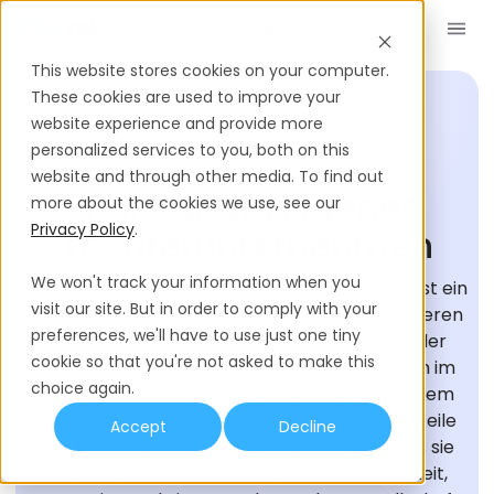
Demo buchen
DE
This website stores cookies on your computer.
These cookies are used to improve your
website experience and provide more
personalized services to you, both on this
EINSTELLUNGS-GLOSSAR
website and through other media. To find out
Vollständig Eigenes
more about the cookies we use, see our
Privacy Policy
.
Tochterunternehmen
We won't track your information when you
Eine hundertprozentige Tochtergesellschaft ist ein
visit our site. But in order to comply with your
Unternehmen, das vollständig von einem anderen
preferences, we'll have to use just one tiny
Unternehmen, der sogenannten Mutter- oder
cookie so that you're not asked to make this
Holdinggesellschaft, kontrolliert wird und sich im
choice again.
Besitz dieses Unternehmens befindet. In diesem
Fall hält die Muttergesellschaft 100 % der Anteile
Accept
Decline
der Tochtergesellschaft, was bedeutet, dass sie
die volle Kontrolle über die Geschäftstätigkeit,