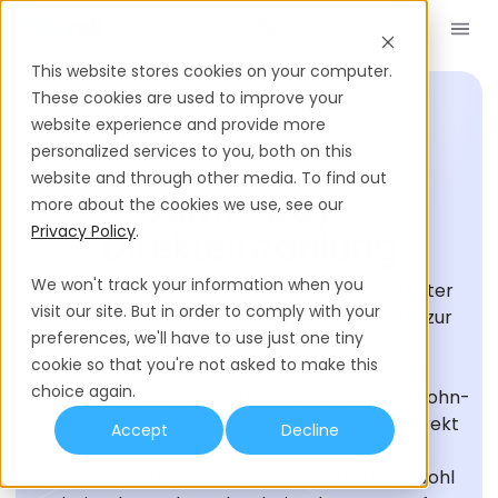
Demo buchen
DE
This website stores cookies on your computer.
These cookies are used to improve your
website experience and provide more
personalized services to you, both on this
EINSTELLUNGS-GLOSSAR
website and through other media. To find out
Same-Day-
more about the cookies we use, see our
Privacy Policy
.
Direkteinzahlung
We won't track your information when you
Die Lohn- und Gehaltsabrechnung mit direkter
visit our site. But in order to comply with your
Einzahlung am selben Tag ist eine Methode zur
preferences, we'll have to use just one tiny
Lohn- und Gehaltsabrechnung, die es
cookie so that you're not asked to make this
Unternehmen ermöglicht, die Löhne ihrer
choice again.
Mitarbeiter noch am selben Tag, an dem die Lohn-
und Gehaltsabrechnung verarbeitet wird, direkt
Accept
Decline
auf ihre Bankkonten einzuzahlen. Diese
beschleunigte Zahlungsmethode bietet sowohl