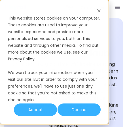
Demo buchen
DE
This website stores cookies on your computer.
These cookies are used to improve your
website experience and provide more
personalized services to you, both on this
EINSTELLUNGS-GLOSSAR
website and through other media. To find out
Unbegrenzter Urlaub
more about the cookies we use, see our
Privacy Policy
.
Unlimited PTO (Paid Time Off) ist eine Leistung
oder Richtlinie für Mitarbeiter, die es Mitarbeitern
We won't track your information when you
ermöglicht, unbegrenzt frei zu nehmen, was das
visit our site. But in order to comply with your
Konzept der unbegrenzten Urlaubszeit umfasst.
preferences, we'll have to use just one tiny
Diese Urlaubsrichtlinie soll Vertrauen und
cookie so that you're not asked to make this
Verantwortlichkeit aufbauen und es den
choice again.
Mitarbeitern ermöglichen, über ihre Freizeitpläne
Accept
Decline
zu entscheiden und gleichzeitig sicherzustellen,
dass ihre Arbeit pünktlich und ordnungsgemäß
erledigt wird.