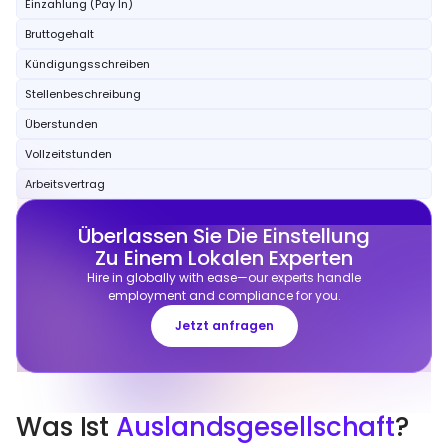
Einzahlung (Pay In)
Bruttogehalt
Kündigungsschreiben
Stellenbeschreibung
Überstunden
Vollzeitstunden
Arbeitsvertrag
Überlassen Sie Die Einstellung
Zu Einem Lokalen Experten
Hire in globally with ease—our experts handle
employment and compliance for you.
Jetzt anfragen
Was Ist
Auslandsgesellschaft
?