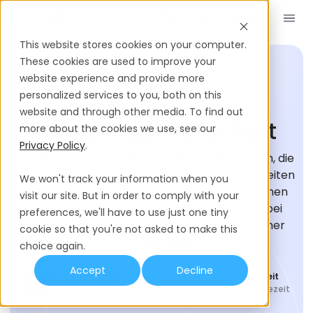
Demo buchen
DE
This website stores cookies on your computer.
These cookies are used to improve your
website experience and provide more
personalized services to you, both on this
EINSTELLUNGS-GLOSSAR
website and through other media. To find out
Auslandsgesellschaft
more about the cookies we use, see our
Privacy Policy
.
Auslandsgesellschaften sind Rechtsstrukturen, die
Organisationen gründen, um Geschäftstätigkeiten
We won't track your information when you
in fremden Ländern auszuüben. Sie ermöglichen
visit our site. But in order to comply with your
internationale Expansion und Markteintritt bei
preferences, we'll have to use just one tiny
Einhaltung lokaler Vorschriften und rechtlicher
cookie so that you're not asked to make this
Anforderungen.
choice again.
Accept
Decline
Marcelle van Niekerk
Zuletzt aktualisiert
Lesezeit
Content Managerin
June 17, 2026
3
Min. Lesezeit