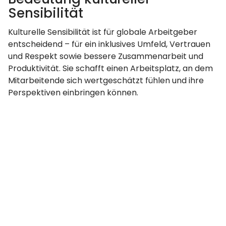
Sensibilität
Kulturelle Sensibilität ist für globale Arbeitgeber
entscheidend – für ein inklusives Umfeld, Vertrauen
und Respekt sowie bessere Zusammenarbeit und
Produktivität. Sie schafft einen Arbeitsplatz, an dem
Mitarbeitende sich wertgeschätzt fühlen und ihre
Perspektiven einbringen können.
FAQs zu globalen Arbeitgebern
Welche Branchen beschäftigen
typischerweise globale Mitarbeitende?
Branchen wie Technologie, Finanzen, Fertigung,
Gesundheitswesen und Professional Services
beschäftigen oft globale Mitarbeitende, um auf
Talent weltweit zuzugreifen.
Wie können globale Arbeitgeber die
Einhaltung internationalen Arbeitsrechts