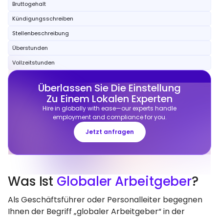
Bruttogehalt
Kündigungsschreiben
Stellenbeschreibung
Überstunden
Vollzeitstunden
Überlassen Sie Die Einstellung
Zu Einem Lokalen Experten
Hire in globally with ease—our experts handle
employment and compliance for you.
Jetzt anfragen
Was Ist
Globaler Arbeitgeber
?
Als Geschäftsführer oder Personalleiter begegnen
Ihnen der Begriff „globaler Arbeitgeber“ in der