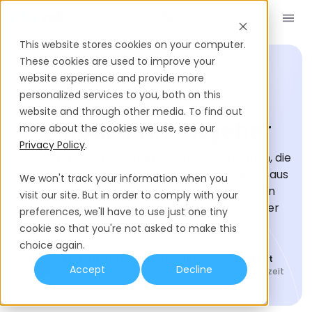
Demo buchen
DE
This website stores cookies on your computer.
These cookies are used to improve your
website experience and provide more
personalized services to you, both on this
EINSTELLUNGS-GLOSSAR
website and through other media. To find out
Globaler Arbeitgeber
more about the cookies we use, see our
Privacy Policy
.
Ein globaler Arbeitgeber ist eine Organisation, die
grenzüberschreitend tätig ist, Mitarbeitende aus
We won't track your information when you
verschiedenen Ländern beschäftigt und ein
visit our site. But in order to comply with your
vielfältiges Team in mehreren Regionen oder
preferences, we'll have to use just one tiny
Ländern führt.
cookie so that you're not asked to make this
choice again.
Milani Notshe
Zuletzt aktualisiert
Lesezeit
Accept
Decline
Research Specialist
June 17, 2026
3
Min. Lesezeit