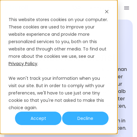
Demo buchen
DE
This website stores cookies on your computer.
These cookies are used to improve your
website experience and provide more
personalized services to you, both on this
EINSTELLUNGS-GLOSSAR
website and through other media. To find out
Bereitschaftsdienst
more about the cookies we use, see our
Privacy Policy
.
Unter Bereitschaftsbeschäftigung versteht man
eine Arbeitsvereinbarung, bei der Mitarbeiter
We won't track your information when you
verpflichtet sind, bei Bedarf für die Arbeit zur
visit our site. But in order to comply with your
Verfügung zu stehen, typischerweise außerhalb
preferences, we'll have to use just one tiny
ihrer regulären Arbeitszeiten. Diese Mitarbeiter
cookie so that you're not asked to make this
werden häufig von ihren Arbeitgebern gebeten,
choice again.
kurzfristig zu arbeiten, in der Regel um
Accept
Decline
unerwartete Abwesenheiten, Schwankungen in
der Arbeitsbelastung oder Notfälle abzudecken.