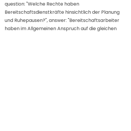
question: "Welche Rechte haben
Bereitschaftsdienstkräfte hinsichtlich der Planung
und Ruhepausen?", answer: "Bereitschaftsarbeiter
haben im Allgemeinen Anspruch auf die gleichen
Rechte auf Planung und Ruhepausen wie andere
Mitarbeiter, wie in den Arbeitsgesetzen und -
vorschriften festgelegt. Employers should ensure
that on-call schedules allow for adequate rest and
comply with relevant regulations.", }, ]; const
filteredFaqData = faqs.filter((item) => item.question
!== ""); const jsonLdData = { "@context":
"https://schema.org", "@type": "FAQPage",
mainEntity: [...filteredFaqData].map((item) => ({
"@type": "Question", name: item.question,
acceptedAnswer: { "@type": "Answer", text:
item.answer, }, })), }; const scriptTag =