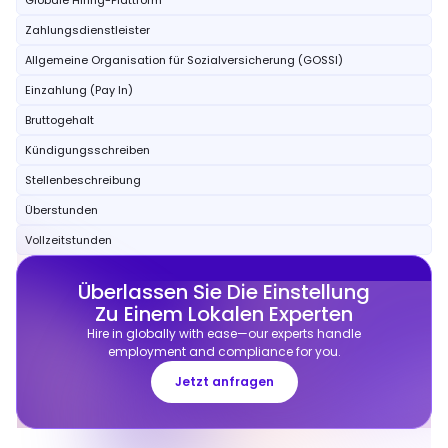
Globale Hiring-Plattform
Zahlungsdienstleister
Allgemeine Organisation für Sozialversicherung (GOSSI)
Einzahlung (Pay In)
Bruttogehalt
Kündigungsschreiben
Stellenbeschreibung
Überstunden
Vollzeitstunden
Überlassen Sie Die Einstellung
Zu Einem Lokalen Experten
Hire in globally with ease—our experts handle
employment and compliance for you.
Jetzt anfragen