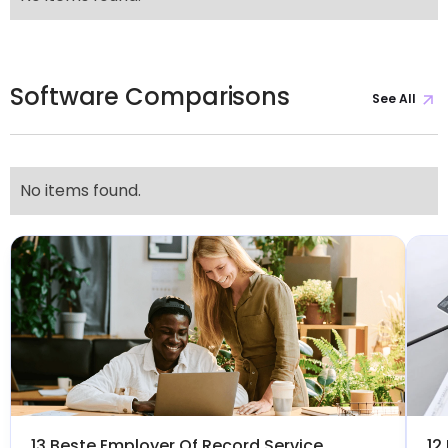
Software Comparisons
See All
No items found.
13 Beste Employer Of Record Service
12