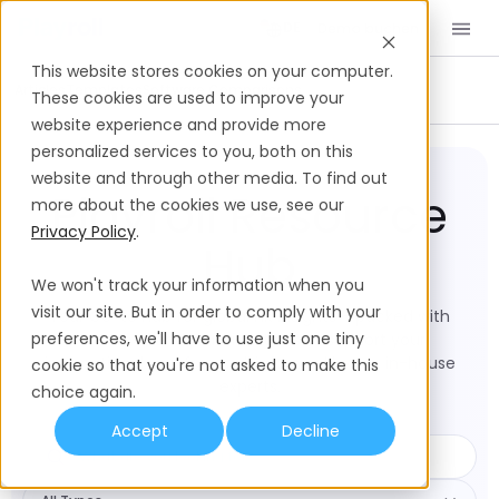
Demo buchen
DE
This website stores cookies on your computer.
Articles
Templates
Software Comparisons
These cookies are used to improve your
website experience and provide more
personalized services to you, both on this
website and through other media. To find out
Playroll Resource
more about the cookies we use, see our
Privacy Policy
.
Hub
We won't track your information when you
visit our site. But in order to comply with your
Your Go-to hub for global HR insights – packed with
preferences, we'll have to use just one tiny
resources and practical tools to support your
international workforce, all informed by our in-house
cookie so that you're not asked to make this
experts.
choice again.
Accept
Decline