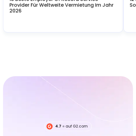
Provider Für Weltweite Vermietung Im Jahr
So
2026
4.7
⭐️ auf G2.com