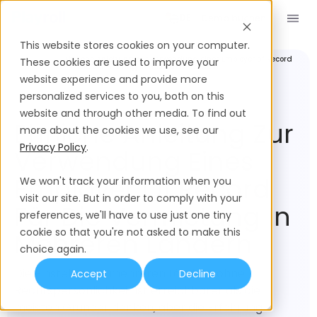
Demo buchen
DE
This website stores cookies on your computer.
Employer of
Ehrliche Anleitung zur Verwendung eines Employer of Record
These cookies are used to improve your
Record
für die Vermietung in mehreren Ländern
website experience and provide more
personalized services to you, both on this
website and through other media. To find out
Ehrliche Anleitung Zur
more about the cookies we use, see our
Privacy Policy
.
Verwendung Eines
Employer Of Record
We won't track your information when you
visit our site. But in order to comply with your
Für Die Vermietung In
preferences, we'll have to use just one tiny
cookie so that you're not asked to make this
Mehreren Ländern
choice again.
Die Einstellung in mehreren Ländern ohne
Accept
Decline
Rechtspersönlichkeit ist erreichbarer als die
meisten Gründer denken, aber die Erfahrung