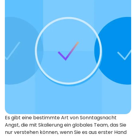
Es gibt eine bestimmte Art von Sonntagsnacht
Angst, die mit Skalierung ein globales Team, das Sie
nur verstehen können, wenn Sie es aus erster Hand