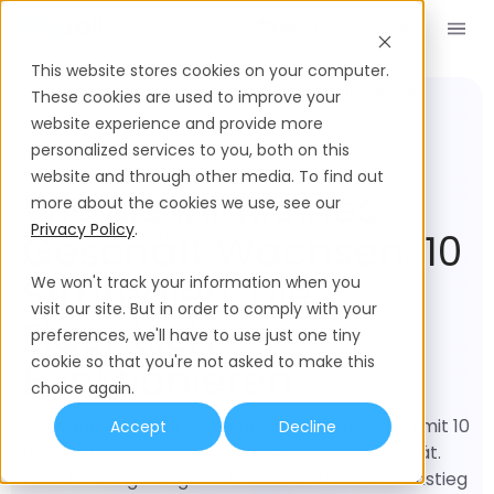
Demo buchen
DE
This website stores cookies on your computer.
RH
Wie Sie Ihr kleines Geschäft wachsen: 10 Strategien, die
These cookies are used to improve your
mondiales
eigentlich funktionieren
website experience and provide more
personalized services to you, both on this
website and through other media. To find out
Wie Sie Ihr Kleines
more about the cookies we use, see our
Privacy Policy
.
Geschäft Wachsen: 10
Strategien, Die
We won't track your information when you
visit our site. But in order to comply with your
Eigentlich
preferences, we'll have to use just one tiny
cookie so that you're not asked to make this
Funktionieren
choice again.
Verwandeln Sie Ihre Kleinunternehmensvision mit 10
Accept
Decline
bewährten Wachstumsstrategien in die Realität.
Von der Steigerung des Umsatzes über den Einstieg