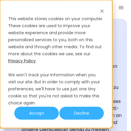
Demo buchen
DE
This website stores cookies on your computer.
These cookies are used to improve your
website experience and provide more
personalized services to you, both on this
EINSTELLUNGS-GLOSSAR
website and through other media. To find out
W-9-Formular
more about the cookies we use, see our
Privacy Policy
.
Das W-9-Formular ist ein Dokument, das von
Unternehmen verwendet wird, um
We won't track your information when you
Steuerinformationen von Einzelpersonen,
visit our site. But in order to comply with your
Personengesellschaften und Unternehmen zu
preferences, we'll have to use just one tiny
sammeln, die sie an verschiedenen
cookie so that you're not asked to make this
Finanztransaktionen beteiligen möchten. Dieses
choice again.
Formular ist wichtig, um die Einhaltung der IRS-
Accept
Decline
Meldepflichten sicherzustellen und Zahlungen an
Lieferanten, Auftragnehmer, Freiberufler und
andere Dienstleister genau zu melden.