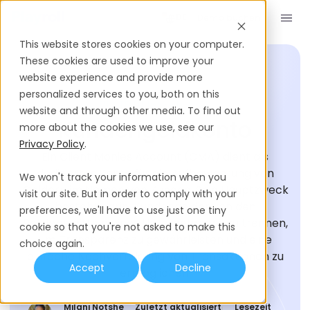
Demo buchen
DE
This website stores cookies on your computer.
These cookies are used to improve your
website experience and provide more
personalized services to you, both on this
EINSTELLUNGS-GLOSSAR
website and through other media. To find out
Kundengeldkonto
more about the cookies we use, see our
Privacy Policy
.
Ein Client Monies Account (CMA) dient als
dediziertes Konto für die Aufbewahrung von
We won't track your information when you
Geldern im Namen von Kunden. Sein Hauptzweck
visit our site. But in order to comply with your
besteht darin, Kundengelder von den
preferences, we'll have to use just one tiny
Betriebsmitteln eines Unternehmens zu trennen,
cookie so that you're not asked to make this
um Transparenz zu gewährleisten und eine
choice again.
einfache Nachverfolgung von Transaktionen zu
Accept
Decline
ermöglichen.
Milani Notshe
Zuletzt aktualisiert
Lesezeit