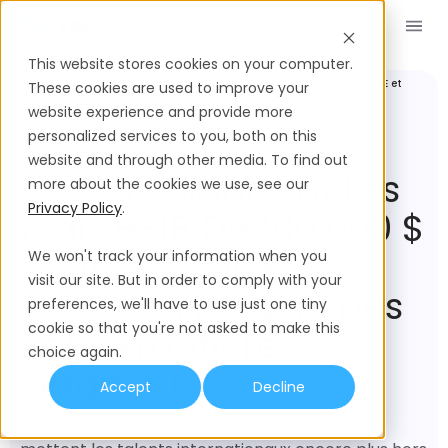
Réserver une démo
FR
This website stores cookies on your computer.
RH
Ce que signifient les frais H-1B de 100 000 $ pour les PME et
These cookies are used to improve your
mondiales
pourquoi les équipes sans frontières gagnent
website experience and provide more
personalized services to you, both on this
website and through other media. To find out
Ce Que Signifient Les
more about the cookies we use, see our
Privacy Policy
.
Frais H-1B De 100 000 $
Pour Les PME Et
We won't track your information when you
visit our site. But in order to comply with your
Pourquoi Les Équipes
preferences, we'll have to use just one tiny
cookie so that you're not asked to make this
Sans Frontières
choice again.
Gagnent
Accept
Decline
Les nouveaux frais de visa H-1B de 100 000 $