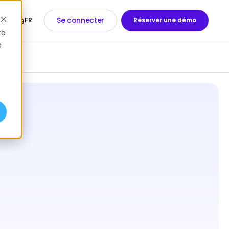
Se connecter
FR
Réserver une démo
re
e