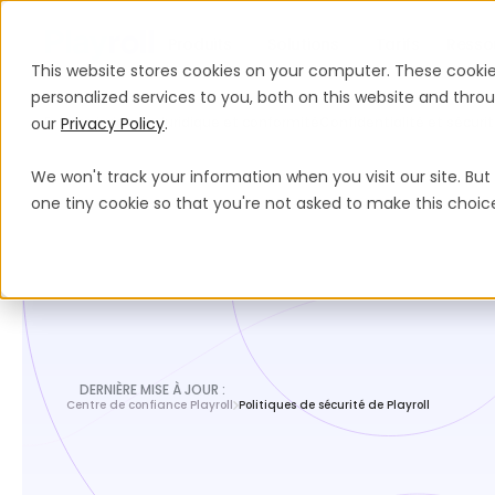
Produits
Solutions
Tarifs
Resso
This website stores cookies on your computer. These cooki
personalized services to you, both on this website and thr
our
Espace juridique
Privacy Policy
Juridique et conformité
.
Confidentialité et sécur
We won't track your information when you visit our site. But 
one tiny cookie so that you're not asked to make this choic
DERNIÈRE MISE À JOUR :
Centre de confiance Playroll
Politiques de sécurité de Playroll