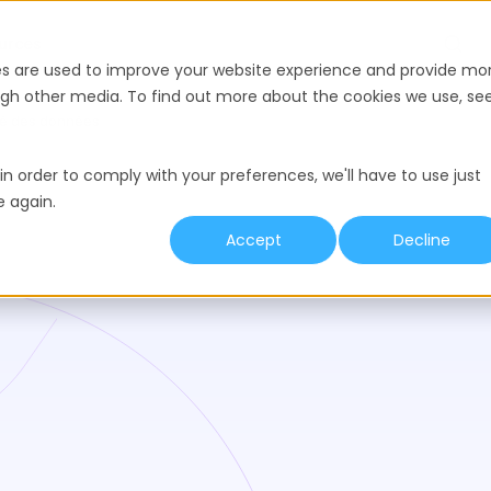
urces
es are used to improve your website experience and provide mo
ough other media. To find out more about the cookies we use, se
ité des données
in order to comply with your preferences, we'll have to use just
e again.
Accept
Decline