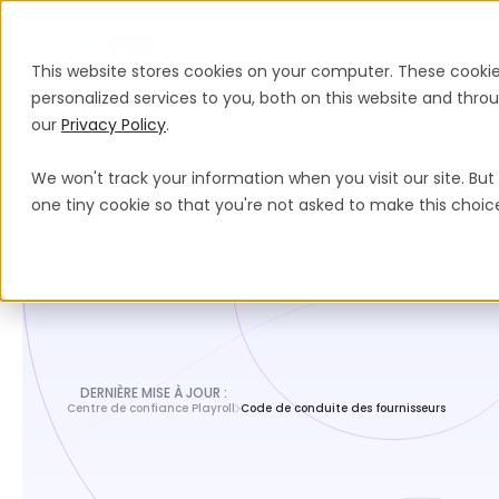
Produits
Solutions
Tarifs
Resso
This website stores cookies on your computer. These cooki
personalized services to you, both on this website and thr
our
Espace juridique
Privacy Policy
Juridique et conformité
.
Confidentialité et sécur
We won't track your information when you visit our site. But 
one tiny cookie so that you're not asked to make this choic
DERNIÈRE MISE À JOUR :
Centre de confiance Playroll
Code de conduite des fournisseurs