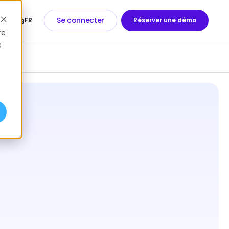
Se connecter
FR
Réserver une démo
re
e