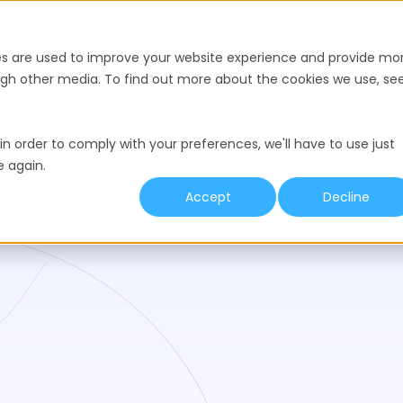
urces
es are used to improve your website experience and provide mo
ough other media. To find out more about the cookies we use, se
ité des données
in order to comply with your preferences, we'll have to use just
e again.
Accept
Decline