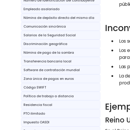
Número de identificación del contribuyente
públi
Empleado asalariado
Nómina de depósito directo del mismo día
Incon
Comunicación sincrónica
Salarios de la Seguridad Social
Los 
Discriminación geográfica
Los 
Nómina de pago de la sombra
para 
Transferencia bancaria local
Las 
Software de contratación mundial
La d
Zona única de pagos en euros
prod
Código SWIFT
Política de trabajo a distancia
Ejemp
Residencia fiscal
PTO ilimitado
Reino 
Impuesto OASDI