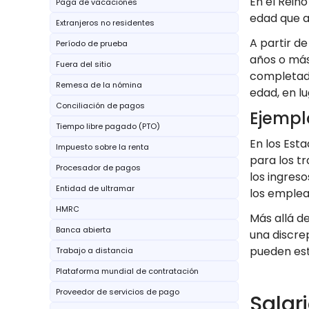
En el Reino
Paga de vacaciones
edad que a
Extranjeros no residentes
A partir de
Período de prueba
años o más
Fuera del sitio
completado
Remesa de la nómina
edad, en lu
Conciliación de pagos
Ejempl
Tiempo libre pagado (PTO)
En los Est
Impuesto sobre la renta
para los t
Procesador de pagos
los ingres
Entidad de ultramar
los emplea
HMRC
Más allá d
Banca abierta
una discre
pueden est
Trabajo a distancia
Plataforma mundial de contratación
Proveedor de servicios de pago
Salar