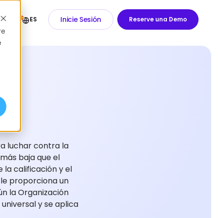
Inicie Sesión
ES
Reserve una Demo
re
e
ra luchar contra la
 más baja que el
a calificación y el
 le proporciona un
ún la Organización
 universal y se aplica