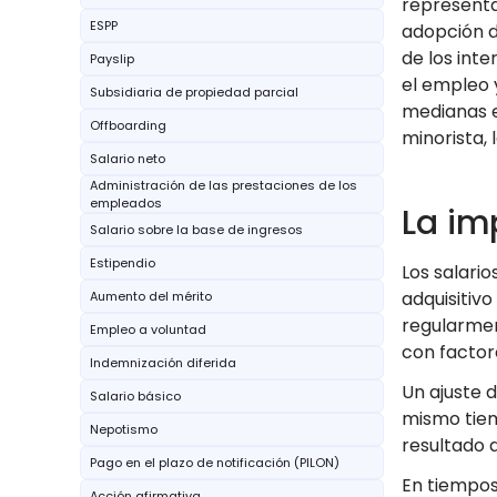
representa
ESPP
adopción d
de los int
Payslip
el empleo 
Subsidiaria de propiedad parcial
medianas e
Offboarding
minorista, 
Salario neto
Administración de las prestaciones de los
empleados
La im
Salario sobre la base de ingresos
Estipendio
Los salari
adquisitiv
Aumento del mérito
regularmen
Empleo a voluntad
con facto
Indemnización diferida
Un ajuste d
Salario básico
mismo tiem
Nepotismo
resultado 
Pago en el plazo de notificación (PILON)
En tiempos 
Acción afirmativa