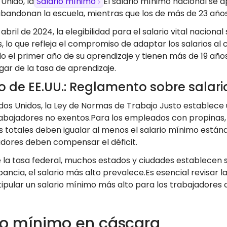
 Unido, la
Salario mínimo
El salario mínimo nacional se a
bandonan la escuela, mientras que los de más de 23 años 
 abril de 2024, la elegibilidad para el salario vital naciona
, lo que refleja el compromiso de adaptar los salarios al 
 el primer año de su aprendizaje y tienen más de 19 años
gar de la tasa de aprendizaje.
o de EE.UU.: Reglamento sobre salar
ados Unidos, la Ley de Normas de Trabajo Justo establece 
rabajadores no exentos.Para los empleados con propinas, e
os totales deben igualar al menos el salario mínimo estánd
dores deben compensar el déficit.
e la tasa federal, muchos estados y ciudades establecen 
pancia, el salario más alto prevalece.Es esencial revisar
ipular un salario mínimo más alto para los trabajadores 
io mínimo en cáscara