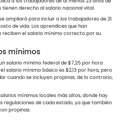
plica a los trabajadores de al menos 23 años de
tienen derecho al salario nacional vital.
l se ampliará para incluir a los trabajadores de 21
costo de vida. Los aprendices que han
 reciben el salario mínimo correcto por su
ios mínimos
un salario mínimo federal de $7,25 por hora
l salario mínimo básico es $2,13 por hora, pero
ar cuando se incluyen propinas; de lo contrario,
salarios mínimos locales más altos, donde hay
 las regulaciones de cada estado, ya que también
con propinas.