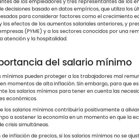
ntes de los empleadores y tres representantes de los e
e decisiones basado en datos empíricos, que utiliza los ú
eresados para considerar factores como el crecimiento ec
y los efectos de los aumentos salariales anteriores, y pr
mpresas (PYME) y a los sectores conocidos por una re
la atención y la hospitalidad.
portancia del salario mínimo
os mínimos pueden proteger a los trabajadores mal remun
o en momentos de alta inflación. Sin embargo, para que est
te los salarios mínimos para tener en cuenta las necesida
res económicos.
e los salarios mínimos contribuiría positivamente a aliviar 
po a sostener la economía en un momento en que la ec
de crisis simultáneas.
de inflación de precios, si los salarios mínimos no se ajust