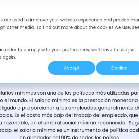
Recursos
es are used to improve your website experience and provide mo
ough other media. To find out more about the cookies we use, se
in order to comply with your preferences, we'll have to use just
e again.
GLOSARIO DE CONTRATACIÓN
Accept
Decline
Salario Mínimo
larios mínimos son una de las políticas más utilizadas pa
 el mundo. El salario mínimo es la prestación monetaria
igado a proporcionar a los empleados, generalmente de l
ajos. Es el costo más bajo del trabajo del empleado, que
ida razonable, en el umbral social mínimo reconocido. Seg
bajo, el salario mínimo es un instrumento de política casi
en alrededor del 90% de todos los países.