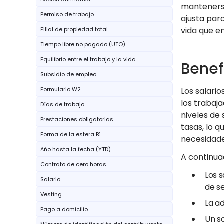
mantenerse
Permiso de trabajo
ajusta par
vida que e
Filial de propiedad total
Tiempo libre no pagado (UTO)
Equilibrio entre el trabajo y la vida
Benef
Subsidio de empleo
Formulario W2
Los salari
los trabaj
Días de trabajo
niveles de
Prestaciones obligatorias
tasas, lo 
Forma de la estera B1
necesidade
Año hasta la fecha (YTD)
A continuac
Contrato de cero horas
Los 
Salario
de se
Vesting
La ad
Pago a domicilio
Un s