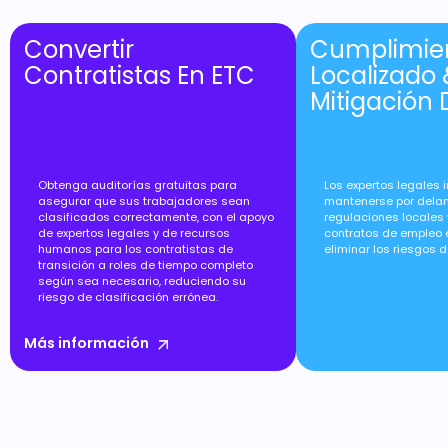
Convertir
Cumplimie
Contratistas En ETC
Localizado 
Mitigación 
Obtenga auditorías gratuitas para
Los expertos legales 
asegurar que sus trabajadores sean
mantenerse por delan
clasificados correctamente, con el apoyo
regulaciones locales 
de expertos legales y de recursos
contratos de empleo 
humanos para los contratistas de
eliminar los riesgos 
transición a roles de tiempo completo
según sea necesario, reduciendo su
riesgo de clasificación errónea.
Más información