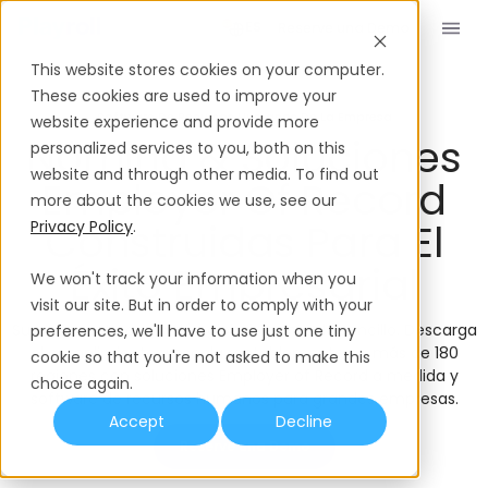
Reserve una Demo
ES
This website stores cookies on your computer.
These cookies are used to improve your
Software De Recursos Humanos De La Empresa
website experience and provide more
Nómina & Soluciones
personalized services to you, both on this
website and through other media. To find out
Employer Of Record
more about the cookies we use, see our
Construidas Para El
Privacy Policy
.
Éxito Empresarial
We won't track your information when you
visit our site. But in order to comply with your
Supercarga tu expansión global, mantenlo sencillo. Descarga
preferences, we'll have to use just one tiny
el cumplimiento y escala rentablemente en más de 180
cookie so that you're not asked to make this
regiones con soluciones Employer of Record a medida y
choice again.
software de recursos humanos para grandes empresas.
Accept
Decline
Reserve una Demo