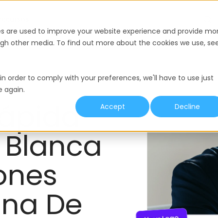
Recursos
es are used to improve your website experience and provide mo
ough other media. To find out more about the cookies we use, se
in order to comply with your preferences, we'll have to use just
e again.
Rápida
Accept
Decline
 Blanca
ones
ina De