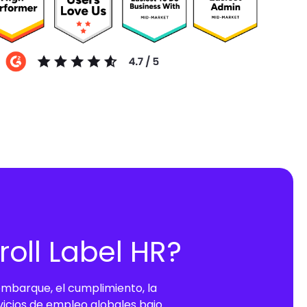
roll Label HR?
mbarque, el cumplimiento, la
rvicios de empleo globales bajo