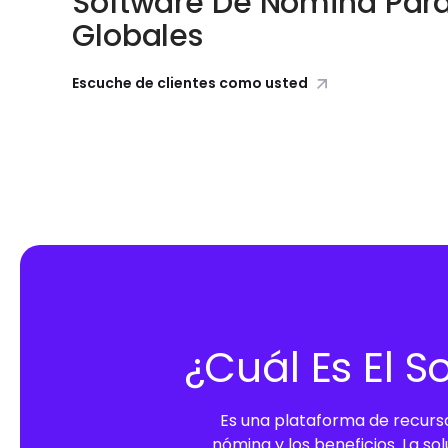
Software De Nómina Para
Globales
Escuche de clientes como usted
¿Cuál Es El S
Es una plataforma de recurs
nómina y los beneficios. La so