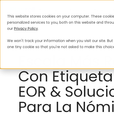
Productos
Soluciones
Precios
This website stores cookies on your computer. These cooki
personalized services to you, both on this website and thr
our
Privacy Policy
.
We won't track your information when you visit our site. But 
one tiny cookie so that you're not asked to make this choic
Software De HR De Etiqueta Blanca
Escala Más 
Con Etiqueta
EOR & Soluci
Para La Nóm