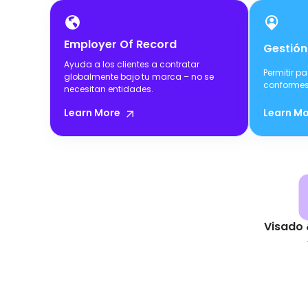
Employer Of Record
Gestión
Ayuda a los clientes a contratar
Permitir p
globalmente bajo tu marca – no se
conformes
necesitan entidades.
Learn More
Learn M
Visado 