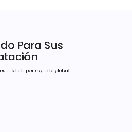
ido Para Sus
atación
 respaldado por soporte global