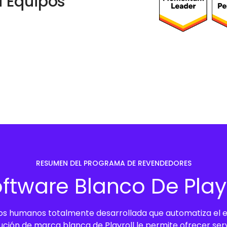
 Equipos
RESUMEN DEL PROGRAMA DE REVENDEDORES
oftware Blanco De Play
os humanos totalmente desarrollada que automatiza el e
lución de marca blanca de Playroll le permite ofrecer se