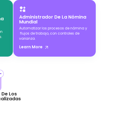
Administrador De La Nómina
na
Mundial
Automatizar los procesos de nómina y
en
flujos de trabajo, con controles de
s.
varianza.
Learn More
 De Los
alizadas