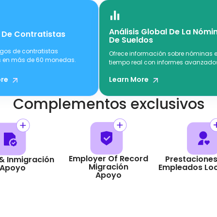
Análisis Global De La Nómi
 De Contratistas
De Sueldos
agos de contratistas
Ofrece información sobre nóminas 
 en más de 60 monedas.
tiempo real con informes avanzado
Learn More
ore
Complementos exclusivos
Employer Of Record
Prestaciones
& Inmigración
Migración
Empleados Loc
Apoyo
Apoyo