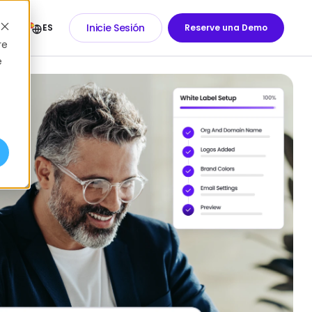
Inicie Sesión
ES
Reserve una Demo
re
e