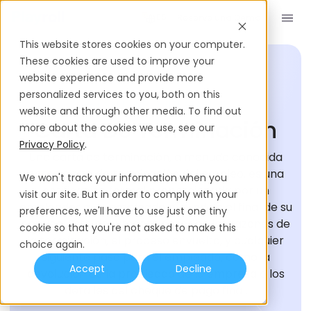
Reserve una Demo
ES
This website stores cookies on your computer.
These cookies are used to improve your
website experience and provide more
personalized services to you, both on this
GLOSARIO DE CONTRATACIÓN
website and through other media. To find out
Carta De Terminación
more about the cookies we use, see our
Privacy Policy
.
Una carta de terminación, a menudo conocida
como carta de terminación del empleo, es una
We won't track your information when you
notificación formal proporcionada por un
visit our site. But in order to comply with your
empleador a un empleado que indica el final de su
preferences, we'll have to use just one tiny
empleo. Este documento describe las razones de
cookie so that you're not asked to make this
la terminación, el proceso envuelto, y cualquier
choice again.
siguiente paso para el empleado, como la
Accept
Decline
devolución de la propiedad de la empresa o los
detalles del cheque de pago final.