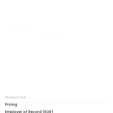
120
+
24
x
5
180
+
Servicios Jurídicos Y
Empleador Dedicado
País Mundial
Jurídicos Internos
& Apoyo A Los
Cobertura
Expertos Fiscales
Empleados
60
+
Monedas
Apoyados
PRODUCTOS
Pricing
Employer of Record (EOR)