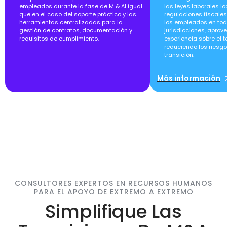
empleados durante la fase de M & Al igual
las leyes laborales lo
que en el caso del soporte práctico y las
regulaciones fiscales
herramientas centralizadas para la
los empleados en tod
gestión de contratos, documentación y
jurisdicciones, aprov
requisitos de cumplimiento.
experiencia sobre el te
reduciendo los riesgo
transición.
Más información
CONSULTORES EXPERTOS EN RECURSOS HUMANOS
PARA EL APOYO DE EXTREMO A EXTREMO
Simplifique Las