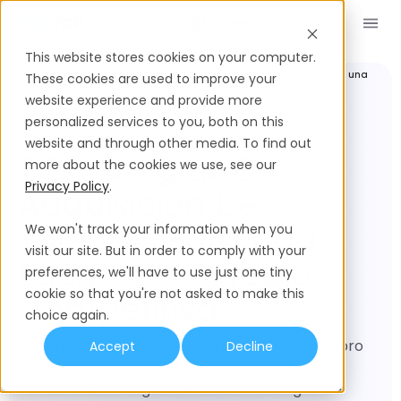
Reserve una Demo
ES
This website stores cookies on your computer.
Recursos humanos
7 Estrategias de Adquisición de Talentos para una
These cookies are used to improve your
mundiales
Fuerza de Trabajo Competitiva
website experience and provide more
personalized services to you, both on this
website and through other media. To find out
7 Estrategias De
more about the cookies we use, see our
Privacy Policy
.
Adquisición De
Talentos Para Una
We won't track your information when you
visit our site. But in order to comply with your
Fuerza De Trabajo
preferences, we'll have to use just one tiny
cookie so that you're not asked to make this
Competitiva
choice again.
La contratación se ha vuelto global y el viejo libro
Accept
Decline
de jugadas de reclutamiento reactivo ya no
funciona. Este blog revela siete estrategias de