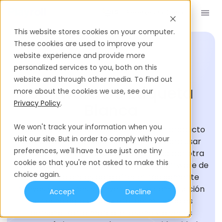
Reserve una Demo
ES
This website stores cookies on your computer.
These cookies are used to improve your
website experience and provide more
personalized services to you, both on this
GLOSARIO DE CONTRATACIÓN
website and through other media. To find out
Software De Etiqueta
more about the cookies we use, see our
Privacy Policy
.
Blanca
We won't track your information when you
El software de etiquetas blancas es un producto
visit our site. But in order to comply with your
completamente desarrollado y listo para usar
preferences, we'll have to use just one tiny
creado por una empresa y remarcado por otra
cookie so that you're not asked to make this
como propio. Las empresas utilizan el software de
choice again.
etiquetas blancas para ofrecer rápidamente
nuevas soluciones sin invertir en la construcción
Accept
Decline
de tecnología desde cero, permitiéndoles
personalizar la marca, el diseño y a veces