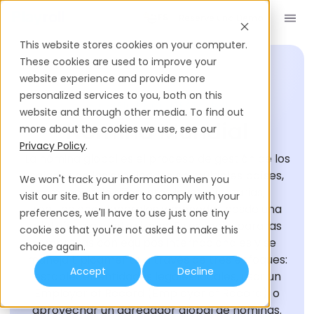
Reserve una Demo
ES
This website stores cookies on your computer.
These cookies are used to improve your
website experience and provide more
personalized services to you, both on this
GLOSARIO DE CONTRATACIÓN
website and through other media. To find out
Nómina Mundial
more about the cookies we use, see our
Privacy Policy
.
La nómina global es el proceso de gestión de los
salarios de los empleados en múltiples países,
We won't track your information when you
manejando diferentes leyes tributarias,
visit our site. But in order to comply with your
regulaciones laborales y monedas desde una
preferences, we'll have to use just one tiny
plataforma centralizada. Es esencial para las
cookie so that you're not asked to make this
empresas con equipos internacionales y se
choice again.
maneja típicamente a través de tres enfoques:
Accept
Decline
establecer entidades legales locales, usar un
Employer of Record (Employer of Record), o
aprovechar un agregador global de nóminas.