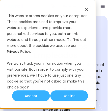
Reserve una Demo
ES
This website stores cookies on your computer.
These cookies are used to improve your
website experience and provide more
personalized services to you, both on this
GLOSARIO DE CONTRATACIÓN
website and through other media. To find out
Tenencia De Los
more about the cookies we use, see our
Privacy Policy
.
Empleados
We won't track your information when you
La duración de la permanencia en el empleo es el
visit our site. But in order to comply with your
tiempo que una persona permanece empleada
preferences, we'll have to use just one tiny
continuamente por la misma organización, que
cookie so that you're not asked to make this
suele medirse en años desde la fecha de inicio
choice again.
hasta la fecha actual o el final de su empleo.
Accept
Decline
Jaime Watkins
Última actualización
Especialista en Contenidos
June 22, 2026
Tiempo de lectura