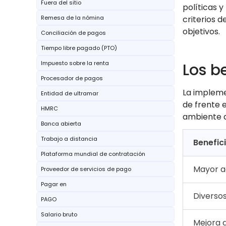
Fuera del sitio
políticas y
Remesa de la nómina
criterios 
objetivos.
Conciliación de pagos
Tiempo libre pagado (PTO)
Impuesto sobre la renta
Los b
Procesador de pagos
La impleme
Entidad de ultramar
de frente e
HMRC
ambiente d
Banca abierta
Trabajo a distancia
Benefic
Plataforma mundial de contratación
Mayor a
Proveedor de servicios de pago
Pagar en
Diverso
PAGO
Salario bruto
Mejora d