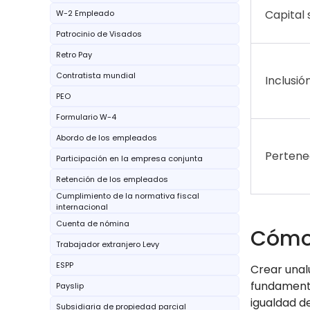
Capital 
W-2 Empleado
Patrocinio de Visados
Retro Pay
Contratista mundial
Inclusió
PEO
Formulario W-4
Abordo de los empleados
Pertene
Participación en la empresa conjunta
Retención de los empleados
Cumplimiento de la normativa fiscal
internacional
Cuenta de nómina
Cómo 
Trabajador extranjero Levy
ESPP
Crear unal
fundamenta
Payslip
igualdad d
Subsidiaria de propiedad parcial