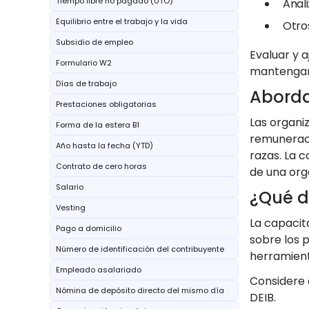
Tiempo libre no pagado (UTO)
Anal
Equilibrio entre el trabajo y la vida
Otro
Subsidio de empleo
Evaluar y 
Formulario W2
mantengan 
Días de trabajo
Abordar
Prestaciones obligatorias
Las organi
Forma de la estera B1
remuneraci
Año hasta la fecha (YTD)
razas. La 
Contrato de cero horas
de una org
Salario
¿Qué de
Vesting
La capacit
Pago a domicilio
sobre los p
Número de identificación del contribuyente
herramient
Empleado asalariado
Considere 
Nómina de depósito directo del mismo día
DEIB.