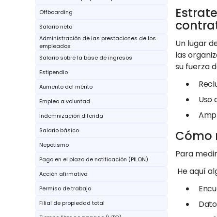
Estrat
Offboarding
contra
Salario neto
Administración de las prestaciones de los
Un lugar d
empleados
las organi
Salario sobre la base de ingresos
su fuerza d
Estipendio
Recl
Aumento del mérito
Uso d
Empleo a voluntad
Ampl
Indemnización diferida
Salario básico
Cómo me
Nepotismo
Para medir
Pago en el plazo de notificación (PILON)
He aquí al
Acción afirmativa
Encu
Permiso de trabajo
Dato
Filial de propiedad total