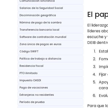
Comunicación sincrónica
Salarios de la Seguridad Social
El pa
Discriminación geográfica
Nómina de pago de la sombra
El lideraz
Transferencia bancaria local
líderes ab
escuche y 
Software de contratación mundial
DEIB dentr
Zona única de pagos en euros
Esta
Código SWIFT
Fome
Política de trabajo a distancia
Residencia fiscal
Impl
PTO ilimitado
Fija
Impuesto OASDI
Apoy
cara
Paga de vacaciones
Extranjeros no residentes
Eval
Período de prueba
Para que la