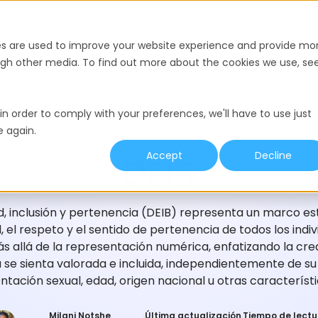
Recursos
es are used to improve your website experience and provide mo
ough other media. To find out more about the cookies we use, se
in order to comply with your preferences, we'll have to use just
e again.
GLOSARIO DE CONTRATACIÓN
Accept
Decline
DEIB
d, inclusión y pertenencia (DEIB) representa un marco est
, el respeto y el sentido de pertenencia de todos los indi
s allá de la representación numérica, enfatizando la cr
se sienta valorada e incluida, independientemente de su 
entación sexual, edad, origen nacional u otras característi
Milani Notshe
Última actualización
Tiempo de lectu