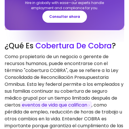
Hire in globally with ease—our experts handle
employment and compliance for you.
Consultar ahora
¿Qué Es
Cobertura De Cobra
?
Como propietario de un negocio o gerente de
recursos humanos, puede encontrarse con el
término "cobertura COBRA", que se refiere a la Ley
Consolidada de Reconciliación Presupuestaria
Omnibus. Esta ley federal permite a los empleados y
sus familias continuar su cobertura de seguro
médico grupal por un tiempo limitado después de
ciertos
eventos de vida que califican
, como
pérdida de empleo, reducción de horas de trabajo u
otros cambios en la vida. Entender COBRA es
importante porque garantiza el cumplimiento de las