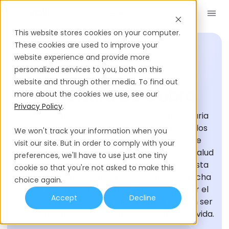
Reserve una Demo
ES
This website stores cookies on your computer.
These cookies are used to improve your
website experience and provide more
personalized services to you, both on this
GLOSARIO DE CONTRATACIÓN
website and through other media. To find out
Cobertura De Cobra
more about the cookies we use, see our
Privacy Policy
.
COBRA, o Ley de Reconciliación Presupuestaria
Ómnibus Consolidada, ofrece a los empleados
We won't track your information when you
elegibles y a sus dependientes la opción de
visit our site. But in order to comply with your
continuar temporalmente los beneficios de salud
preferences, we'll have to use just one tiny
grupales después de un evento calificado. Esta
cookie so that you're not asked to make this
legislación tiene como objetivo cerrar la brecha
choice again.
entre la cobertura de salud patrocinada por el
Accept
Decline
empleador y los nuevos arreglos que pueden ser
necesarios debido a eventos que cambian la vida.