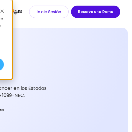
Inicie Sesión
ES
Reserve una Demo
re
e
ancer en los Estados
o 1099-NEC.
ra