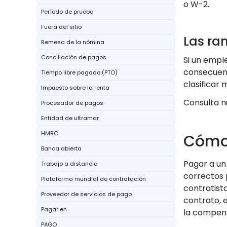
o W-2.
Período de prueba
Fuera del sitio
Las ram
Remesa de la nómina
Conciliación de pagos
Si un empl
consecuenc
Tiempo libre pagado (PTO)
clasificar
Impuesto sobre la renta
Consulta n
Procesador de pagos
Entidad de ultramar
HMRC
Cómo
Banca abierta
Pagar a un
Trabajo a distancia
correctos 
Plataforma mundial de contratación
contratist
Proveedor de servicios de pago
contrato, 
Pagar en
la compen
PAGO