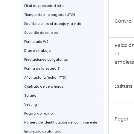
Filial de propiedad total
Tiempo libre no pagado (UTO)
Control
Equilibrio entre el trabajo y la vida
Subsidio de empleo
Formulario W2
Relació
Días de trabajo
el
Prestaciones obligatorias
emplea
Forma de la estera B1
Año hasta la fecha (YTD)
Cultura
Contrato de cero horas
Salario
Vesting
Pago a domicilio
Pagar
Número de identificación del contribuyente
Empleado asalariado