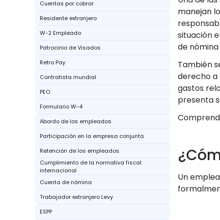
Cuentas por cobrar
manejan lo
Residente extranjero
responsabl
W-2 Empleado
situación 
de nómina 
Patrocinio de Visados
Retro Pay
También se
derecho a 
Contratista mundial
gastos rel
PEO
presenta 
Formulario W-4
Comprender
Abordo de los empleados
Participación en la empresa conjunta
¿Cómo
Retención de los empleados
Cumplimiento de la normativa fiscal
internacional
Un emplead
Cuenta de nómina
formalment
Trabajador extranjero Levy
ESPP