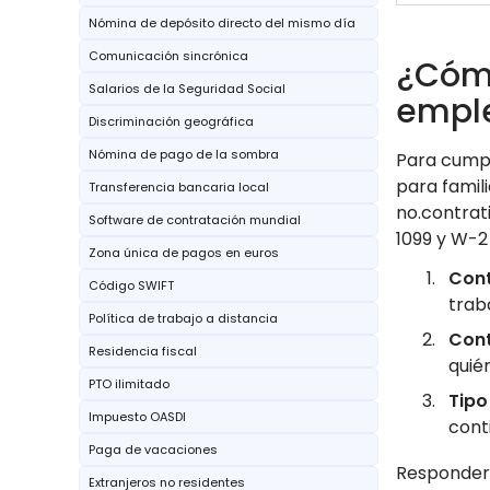
Nómina de depósito directo del mismo día
Comunicación sincrónica
¿Cómo
Salarios de la Seguridad Social
empl
Discriminación geográfica
Nómina de pago de la sombra
Para cumpl
para famili
Transferencia bancaria local
no.contrati
Software de contratación mundial
1099 y W-
Zona única de pagos en euros
Cont
Código SWIFT
trab
Política de trabajo a distancia
Cont
Residencia fiscal
quié
PTO ilimitado
Tipo
Impuesto OASDI
cont
Paga de vacaciones
Responder 
Extranjeros no residentes