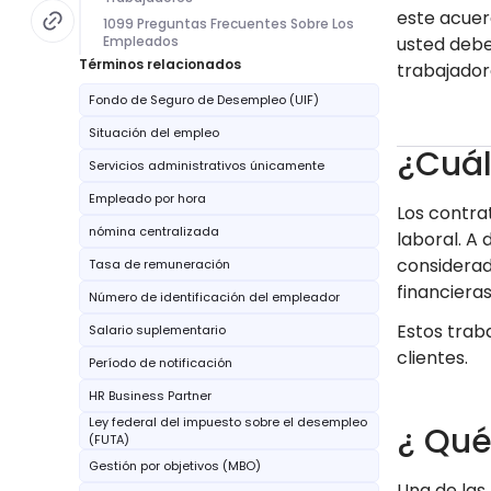
este acuer
1099 Preguntas Frecuentes Sobre Los
Empleados
usted debe
Términos relacionados
trabajadore
Fondo de Seguro de Desempleo (UIF)
Situación del empleo
¿Cuál
Servicios administrativos únicamente
Empleado por hora
Los contra
nómina centralizada
laboral. A
considerad
Tasa de remuneración
financieras
Número de identificación del empleador
Estos trab
Salario suplementario
clientes.
Período de notificación
HR Business Partner
Ley federal del impuesto sobre el desempleo
¿ Qué
(FUTA)
Gestión por objetivos (MBO)
Una de las