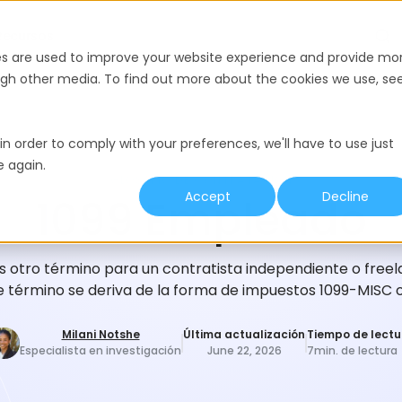
Recursos
es are used to improve your website experience and provide mo
ough other media. To find out more about the cookies we use, se
in order to comply with your preferences, we'll have to use just
e again.
GLOSARIO DE CONTRATACIÓN
Accept
Decline
1099 Empleado
 otro término para un contratista independiente o freel
e término se deriva de la forma de impuestos 1099-MISC 
Milani Notshe
Última actualización
Tiempo de lectu
Especialista en investigación
June 22, 2026
7
min. de lectura