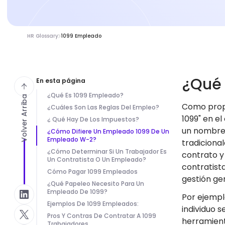
HR Glossary
1099 Empleado
¿Qué
En esta página
¿Qué Es 1099 Empleado?
Volver Arriba
Como propi
¿Cuáles Son Las Reglas Del Empleo?
1099" en e
¿ Qué Hay De Los Impuestos?
un nombre 
¿Cómo Difiere Un Empleado 1099 De Un
Empleado W-2?
tradiciona
¿Cómo Determinar Si Un Trabajador Es
contrato y
Un Contratista O Un Empleado?
contratista
Cómo Pagar 1099 Empleados
gestión gen
¿Qué Papeleo Necesito Para Un
Empleado De 1099?
Por ejempl
Ejemplos De 1099 Empleados:
individuo s
Pros Y Contras De Contratar A 1099
herramient
Trabajadores